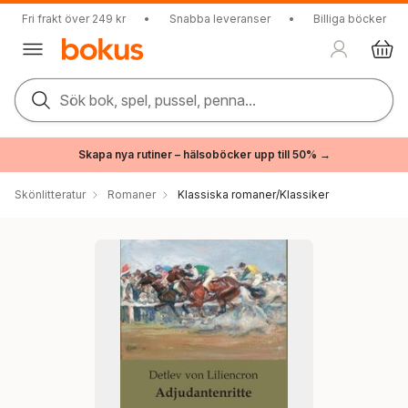
Fri frakt över 249 kr
•
Snabba leveranser
•
Billiga böcker
Sök bok, spel, pussel, penna...
Skapa nya rutiner – hälsoböcker upp till 50% →
Skönlitteratur
Romaner
Klassiska romaner/Klassiker