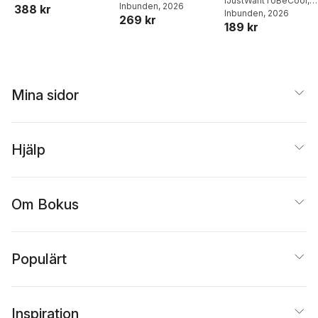
IJustWantToBeCool
,
Inbunden
, 2026
matlådor
388 kr
Joel Adolphson
Inbunden
, 2026
,
Emil
269 kr
189 kr
Ejdemo Beer
,
Victor
Beer
Mina sidor
Hjälp
Om Bokus
Populärt
Inspiration