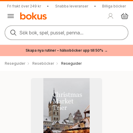
Fri frakt över 249 kr
•
Snabba leveranser
•
Billiga böcker
Sök bok, spel, pussel, penna...
Skapa nya rutiner – hälsoböcker upp till 50% →
Reseguider
Reseböcker
Reseguider