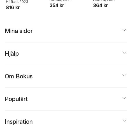
Thomsen
Häftad
, 2023
354 kr
364 kr
816 kr
Mina sidor
Hjälp
Om Bokus
Populärt
Inspiration