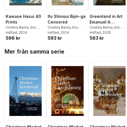
Kawase Hasui 40
Ito Shinsui Bijin-ga
Greenland in Art
Prints
Censored
Emanuel A
Cristina Berna
,
Eric
Cristina Berna
,
Eric
Petersen
Cristina Berna
,
Eric
Thomsen
Häftad
, 2024
Thomsen
Häftad
, 2024
Thomsen
Häftad
, 2025
596 kr
593 kr
563 kr
Hoppa över listan
Mer från samma serie
Christmas Market
Christmas Market
Christmas Market