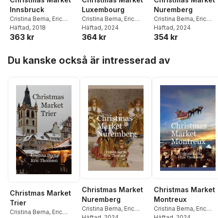
Innsbruck
Luxembourg
Nuremberg
Cristina Berna
,
Eric
Cristina Berna
,
Eric
Cristina Berna
,
Eric
Thomsen
Häftad
, 2018
Thomsen
Häftad
, 2024
Thomsen
Häftad
, 2024
363 kr
364 kr
354 kr
Hoppa över listan
Du kanske också är intresserad av
Christmas Market
Christmas Market
Christmas Market
Nuremberg
Montreux
Trier
Cristina Berna
,
Eric
Cristina Berna
,
Eric
Cristina Berna
,
Eric
Thomsen
Häftad
, 2024
Thomsen
Häftad
, 2024