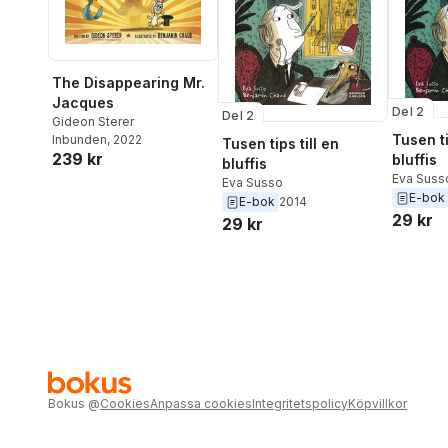
The Disappearing Mr.
Jacques
Del 2
Del 2
Gideon Sterer
Tusen ti
Inbunden
, 2022
Tusen tips till en
239 kr
bluffis
bluffis
Eva Suss
Eva Susso
E-bok
E-bok
2014
29 kr
29 kr
Bokus
@
Cookies
Anpassa cookies
Integritetspolicy
Köpvillkor