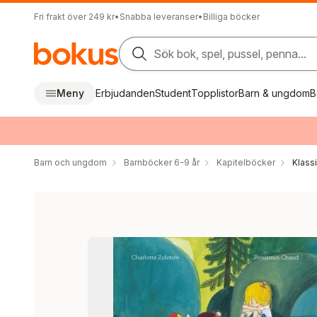
Fri frakt över 249 kr
•
Snabba leveranser
•
Billiga böcker
Sök bok, spel, pussel, penna...
Meny
Erbjudanden
Student
Topplistor
Barn & ungdom
B
Barn och ungdom
Barnböcker 6-9 år
Kapitelböcker
Klass