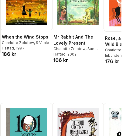
When the Wind Stops
Mr Rabbit And The
Rose, a Bridge
Charlotte Zolotow
,
S Vitale
Lovely Present
Wild Black Ho
Häftad
, 1997
Charlotte Zolotow
,
Sue
Charlotte Zoloto
186 kr
Buswell
Häftad
, 2002
Inbunden
, 2024
106 kr
176 kr