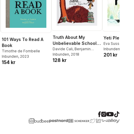
Truth About My
Yeti Pleki Plek
101 Ways To Read A
Unbelievable School .
Eva Susso
Book
. .
Davide Cali
,
Benjamin
Inbunden
Timothe de Fombelle
201 kr
Chaud
Inbunden
, 2018
Inbunden
, 2023
128 kr
154 kr