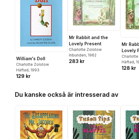
Mr Rabbit and the
Lovely Present
Mr Rabb
Charlotte Zolotow
Lovely 
Inbunden
, 1962
Charlott
William's Doll
283 kr
Häftad
, 
Charlotte Zolotow
128 kr
Häftad
, 1993
129 kr
Hoppa över listan
Du kanske också är intresserad av