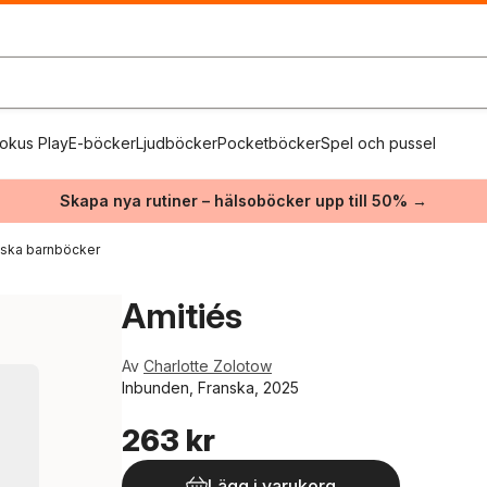
okus Play
E-böcker
Ljudböcker
Pocketböcker
Spel och pussel
Skapa nya rutiner – hälsoböcker upp till 50% →
iska barnböcker
Amitiés
Av
Charlotte Zolotow
Inbunden, Franska, 2025
263 kr
Lägg i varukorg