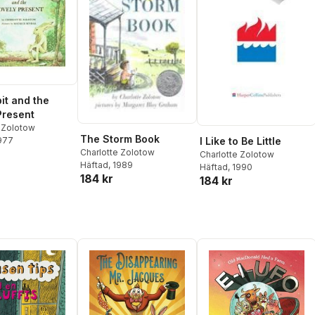
it and the
Present
e Zolotow
The Storm Book
1977
I Like to Be Little
Charlotte Zolotow
Charlotte Zolotow
Häftad
, 1989
Häftad
, 1990
184 kr
184 kr