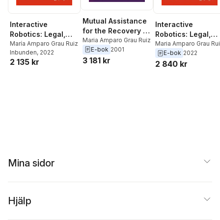
Mutual Assistance
Interactive
Interactive
for the Recovery of
Robotics: Legal,
Robotics: Legal,
Tax Claims
Maria Amparo Grau Ruiz
Ethical, Social and
María Amparo Grau Ruiz
Ethical, Social and
Maria Amparo Grau Ru
E-bok
2001
Inbunden
, 2022
E-bok
2022
Economic Aspects
Economic Aspects
3 181 kr
2 135 kr
2 840 kr
Mina sidor
Hjälp