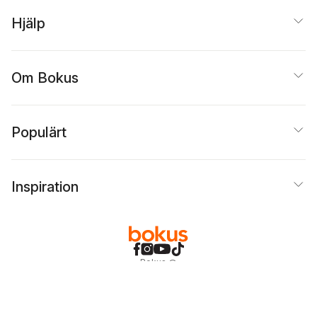
Hjälp
Om Bokus
Populärt
Inspiration
Bokus
@
Cookies
Anpassa cookies
Integritetspolicy
Köpvillkor