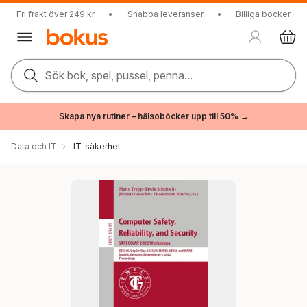
Fri frakt över 249 kr
•
Snabba leveranser
•
Billiga böcker
Sök bok, spel, pussel, penna...
Skapa nya rutiner – hälsoböcker upp till 50% →
Data och IT
IT-säkerhet