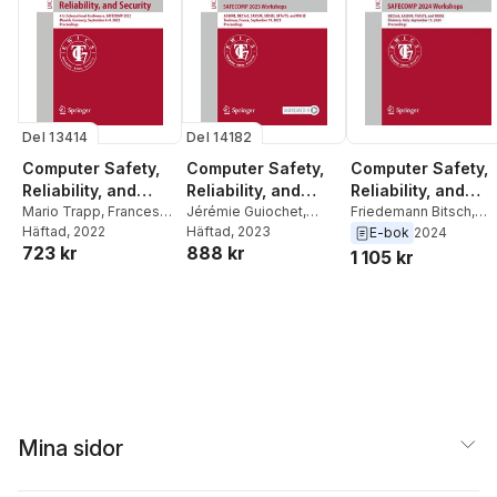
Del 13414
Del 14182
Computer Safety,
Computer Safety,
Computer Safety,
Reliability, and
Reliability, and
Reliability, and
Security
Mario Trapp
,
Francesca
Security.
Jérémie Guiochet
,
Security.
Friedemann Bitsch
,
Saglietti
Häftad
, 2022
,
Marc
Stefano Tonetta
Häftad
, 2023
,
Erwin
Barbara Gallina
,
Erwin
E-bok
2024
SAFECOMP 2023
SAFECOMP 2024
723 kr
888 kr
Spisländer
,
Friedemann
Schoitsch
,
Matthieu
Schoitsch
,
Andrea
1 105 kr
Workshops
Workshops
Bitsch
Roy
,
Friedemann Bitsch
Bondavalli
,
Mario
Trapp
,
Andrea
Ceccarelli
Mina sidor