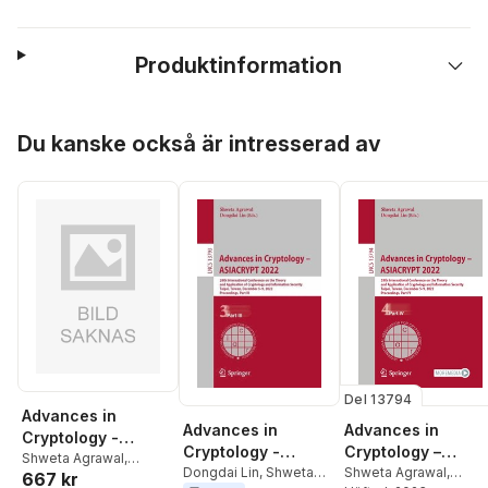
Produktinformation
Hoppa över listan
Du kanske också är intresserad av
Del 13794
Advances in
Advances in
Advances in
Cryptology -
Cryptology –
Cryptology -
ASIACRYPT 2022 :
Shweta Agrawal
,
ASIACRYPT 2022
Shweta Agrawal
,
ASIACRYPT 2022
Dongdai Lin
,
Shweta
667 kr
Dongdai Lin
28th International