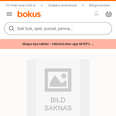
Fri frakt över 249 kr
•
Snabba leveranser
•
Billiga böcker
Sök bok, spel, pussel, penna...
Skapa nya rutiner – hälsoböcker upp till 50% →