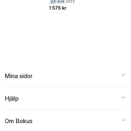
Agrawal
E-bok
2023
Conference on the
Conference on th
1 575 kr
Theory and
Theory and
Application of
Application of
Cryptology and
Cryptology and
Information
Information
Security, Taipei,
Security, Taipei,
Mina sidor
Hjälp
Om Bokus