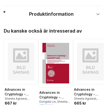
Produktinformation
Hoppa över listan
Du kanske också är intresserad av
Advances in
Advances in
Advances in
Cryptology -
Cryptology -
Cryptology -
ASIACRYPT 2022 :
Shweta Agrawal
,
ASIACRYPT 2022 :
Shweta Agrawal
,
ASIACRYPT 2022
Dongdai Lin
,
Shweta
667 kr
665 kr
Dongdai Lin
Dongdai Lin
28th International
28th International