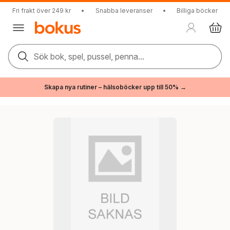
Fri frakt över 249 kr
•
Snabba leveranser
•
Billiga böcker
Sök bok, spel, pussel, penna...
Skapa nya rutiner – hälsoböcker upp till 50% →