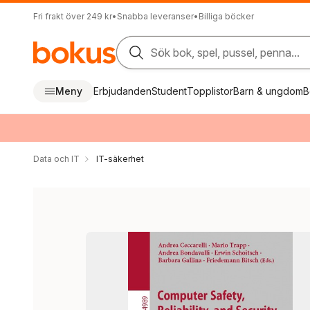
Fri frakt över 249 kr
•
Snabba leveranser
•
Billiga böcker
Sök bok, spel, pussel, penna...
Meny
Erbjudanden
Student
Topplistor
Barn & ungdom
B
Data och IT
IT-säkerhet