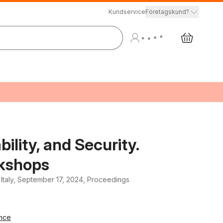
Kundservice
Företagskund?
ility, and Security.
kshops
taly, September 17, 2024, Proceedings
ence