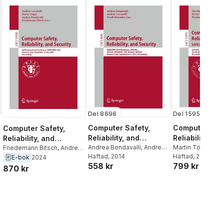
Del 8696
Del 15955
Computer Safety,
Computer Safe
Computer Safety,
Reliability, and
Reliability, an
Reliability, and
Security
Andrea Bondavalli
,
Andrea
Security. SA
Martin Törngren
,
Security
Friedemann Bitsch
,
Andrea
Ceccarelli
Häftad
, 2014
,
Frank Ortmeier
Gallina
Häftad
,
, 2025
Erwin Sch
Bondavalli
,
Mario Trapp
,
E-bok
2024
2025 Worksh
558 kr
799 kr
Elena Troubitsyn
Andrea Ceccarelli
870 kr
Friedemann Bits