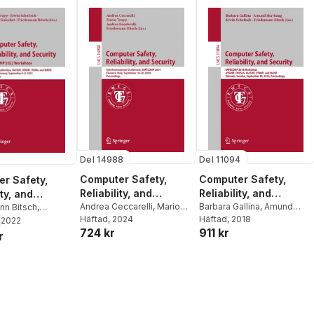
Del 14988
Del 11094
Computer Safety,
Computer Safety,
r Safety,
Reliability, and
Reliability, and
ity, and
Security
Andrea Ceccarelli
,
Mario
Security
Barbara Gallina
,
Amund
ty. SAFECOMP
nn Bitsch
,
Trapp
Häftad
,
, 2024
Andrea Bondavalli
,
Skavhaug
Häftad
, 2018
,
Erwin Schoitsch
,
Guiochet
,
Erwin
2022
orkshops
724 kr
911 kr
Friedemann Bitsch
Friedemann Bitsch
h
,
Mario Trapp
r