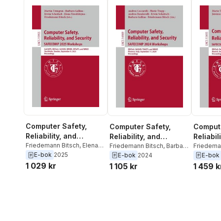
Computer Safety,
Computer Safety,
Compute
Reliability, and
Reliability, and
Reliabil
Security. SAFECOMP
Friedemann Bitsch
,
Elena
Security. SAFECOMP
Friedemann Bitsch
,
Barbara
Securi
Friedema
Troubitsyna
,
Erwin
Gallina
,
Erwin Schoitsch
,
Jeremie 
E-bok
2025
E-bok
2024
E-bok
2025 Workshops
2024 Workshops
2022 W
Schoitsch
,
Barbara Gallina
,
Andrea Bondavalli
,
Mario
Schoitsc
1 029 kr
1 105 kr
1 459 k
Martin Torngren
Trapp
,
Andrea Ceccarelli