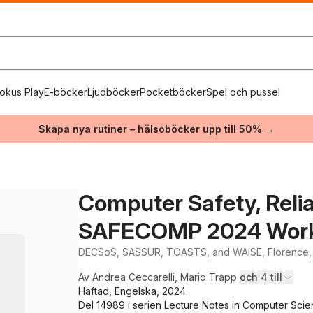
okus Play
E-böcker
Ljudböcker
Pocketböcker
Spel och pussel
Skapa nya rutiner – hälsoböcker upp till 50% →
Computer Safety, Reliab
SAFECOMP 2024 Wor
DECSoS, SASSUR, TOASTS, and WAISE, Florence, I
Av
Andrea Ceccarelli
,
Mario Trapp
och 4 till
Häftad, Engelska, 2024
Del 14989 i serien
Lecture Notes in Computer Sci