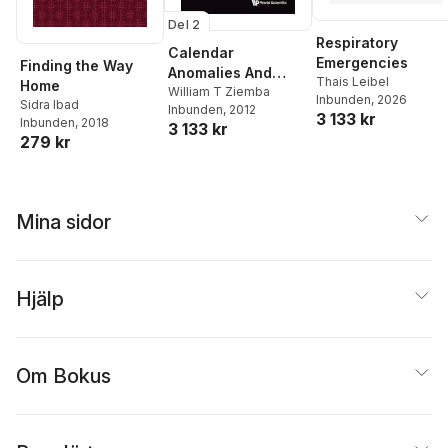
Del 2
Respiratory
Calendar
Emergencies
Finding the Way
Anomalies And
Thais Leibel
Home
Arbitrage
William T Ziemba
Inbunden
, 2026
Sidra Ibad
Inbunden
, 2012
3 133 kr
Inbunden
, 2018
3 133 kr
279 kr
Mina sidor
Hjälp
Om Bokus