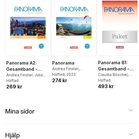
Panorama B1:
Panorama A2:
Panorama
Gesamtband -
Gesamtband -
Andrea Finster
,
Friederike Jin
Häftad
, 2023
,
Verena
Kursbuch und
Claudia Böschel
,
Übungsbuch DaF -
Andrea Finster
,
Julia
274 kr
Paar-Grünbichler
,
Britta
Andrea Finster
Häftad
,
Michaux-Stander
Häftad
,
Übungsbuch DaZ
Mit PagePlayer-App
Winzer-Kiontke
493 kr
269 kr
Friederike Jin
,
Verena
Verena Paar-
inkl. Audios
Paar-Grünbichler
,
Britt
Grünbichler
Winzer-Kiontke
Mina sidor
Hjälp