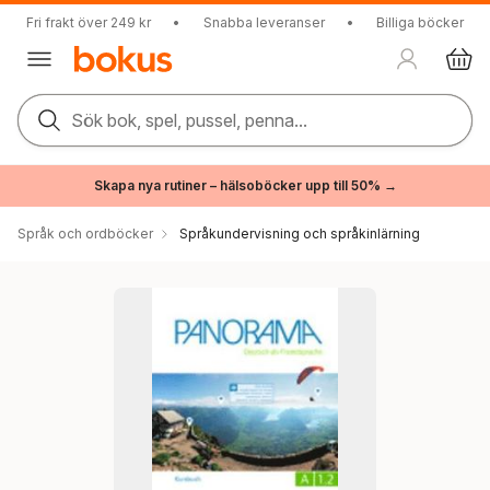
Fri frakt över 249 kr
•
Snabba leveranser
•
Billiga böcker
Sök bok, spel, pussel, penna...
Skapa nya rutiner – hälsoböcker upp till 50% →
Språk och ordböcker
Språkundervisning och språkinlärning