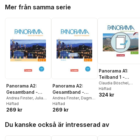
Hoppa över listan
Williams
Mer från samma serie
Panorama A1:
Teilband 1 -
Kursbuch und
Claudia Böschel
,
Panorama A2:
Panorama A2:
Andrea Finster
Häftad
,
Übungsbuch DaZ
Gesamtband -
Gesamtband -
324 kr
Friederike Jin
,
Verena
Übungsbuch DaF -
Andrea Finster
,
Julia
Kursbuch mit
Andrea Finster
,
Dagmar
Paar-Grünbichler
,
Britt
Michaux-Stander
Häftad
,
Giersberg
Häftad
,
Friederike
Mit PagePlayer-App
interaktiven
Winzer-Kiontke
269 kr
269 kr
Verena Paar-
Jin
,
Verena Paar-
inkl. Audios
Übungen auf
Grünbichler
Grünbichler
,
Steve
scook.de
Hoppa över listan
Williams
Du kanske också är intresserad av