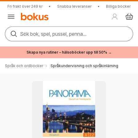
Fri frakt över 249 kr
•
Snabba leveranser
•
Billiga böcker
Sök bok, spel, pussel, penna...
Skapa nya rutiner – hälsoböcker upp till 50% →
Språk och ordböcker
Språkundervisning och språkinlärning