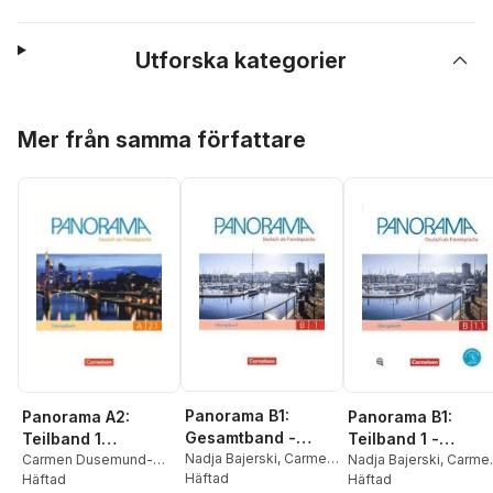
Utforska kategorier
Hoppa över listan
Mer från samma författare
Panorama B1:
Panorama B1:
Panorama A2:
Gesamtband -
Teilband 1 -
Teilband 1
Übungsbuch DaF
Nadja Bajerski
,
Carmen
Übungsbuch DaF
Nadja Bajerski
,
Carme
Übungsbuch mit
Carmen Dusemund-
Dusemund-Brackhahn
Häftad
,
Dusemund-Brackhahn
Häftad
Brackhahn
Häftad
,
Andrea
mit Audio-CDs
mit Audio-CD
DaF-Audio