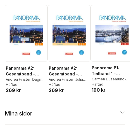
Panorama B1:
Panorama A2:
Panorama A2:
Teilband 1 -
Gesamtband -
Gesamtband -
Kursbuch
Carmen Dusemund-
Kursbuch mit
Andrea Finster
,
Dagmar
Übungsbuch DaF -
Andrea Finster
,
Julia
Brackhahn
Häftad
,
Andrea
Giersberg
Häftad
,
Friederike
Michaux-Stander
Häftad
,
interaktiven
Mit PagePlayer-App
190 kr
269 kr
269 kr
Finster
,
Dagmar
Jin
,
Verena Paar-
Verena Paar-
Übungen auf
inkl. Audios
Giersberg
,
Steve
Grünbichler
,
Steve
Grünbichler
scook.de
Williams
,
Ulrike Würz
Williams
Mina sidor