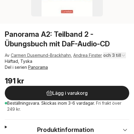
Panorama A2: Teilband 2 -
Übungsbuch mit DaF-Audio-CD
Av
Carmen Dusemund-Brackhahn
,
Andrea Finster
och 3 till
Häftad, Tyska
Del i serien
Panorama
191 kr
Lägg i varukorg
Beställningsvara.
Skickas
inom 3-6 vardagar
.
Fri frakt över
249 kr.
Produktinformation