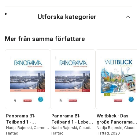
Utforska kategorier
Hoppa över listan
Mer från samma författare
Panorama B1:
Panorama B1:
Weitblick · Das
Teilband 1 -
Teilband 1 - Leben
große Panorama
Übungsbuch DaF
Nadja Bajerski
,
Carmen
in Deutschland
Nadja Bajerski
,
Claudia
B2: Gesamtband
Nadja Bajerski
,
Claudi
Dusemund-Brackhahn
Häftad
,
Böschel
Häftad
,
Carmen
Böschel
Häftad
, 2020
,
Julia
mit Audio-CD