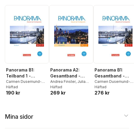
Panorama B1:
Panorama B1:
Panorama A2:
Teilband 1 -
Gesamtband -
Gesamtband -
Kursbuch
Carmen Dusemund-
Kursbuch
Carmen Dusemund-
Übungsbuch DaF -
Andrea Finster
,
Julia
Brackhahn
Häftad
,
Andrea
Brackhahn
Häftad
,
Andrea
Michaux-Stander
Häftad
,
Mit PagePlayer-App
190 kr
276 kr
269 kr
Finster
,
Dagmar
Finster
,
Dagmar
Verena Paar-
inkl. Audios
Giersberg
,
Steve
Giersberg
,
Steve
Grünbichler
Williams
,
Ulrike Würz
Williams
,
Ulrike Würz
Mina sidor