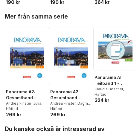
190 kr
190 kr
364 kr
Andrea Finster
,
Dagmar
Dusemund-Brackhahn
,
Herzberger
,
Elisabeth
Giersberg
,
Julia
Andrea Finster
,
Dagmar
Lazarou
,
Hildegard
Hoppa över listan
Michaux-Stander
Giersberg
,
Julia
Meister
,
Anne Planz
,
Mer från samma serie
Michaux-Stander
Matthias Scheliga
,
Ulrike Würz
Panorama A1:
Teilband 1 -
Kursbuch und
Claudia Böschel
,
Panorama A2:
Panorama A2:
Andrea Finster
Häftad
,
Übungsbuch DaZ
Gesamtband -
Gesamtband -
324 kr
Friederike Jin
,
Verena
Übungsbuch DaF -
Andrea Finster
,
Julia
Kursbuch mit
Andrea Finster
,
Dagmar
Paar-Grünbichler
,
Britt
Michaux-Stander
Häftad
,
Giersberg
Häftad
,
Friederike
Mit PagePlayer-App
interaktiven
Winzer-Kiontke
269 kr
269 kr
Verena Paar-
Jin
,
Verena Paar-
inkl. Audios
Übungen auf
Grünbichler
Grünbichler
,
Steve
scook.de
Hoppa över listan
Williams
Du kanske också är intresserad av