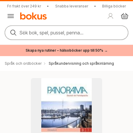
Fri frakt över 249 kr
•
Snabba leveranser
•
Billiga böcker
Sök bok, spel, pussel, penna...
Skapa nya rutiner – hälsoböcker upp till 50% →
Språk och ordböcker
Språkundervisning och språkinlärning