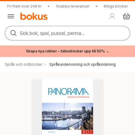
Fri frakt över 249 kr
•
Snabba leveranser
•
Billiga böcker
Sök bok, spel, pussel, penna...
Skapa nya rutiner – hälsoböcker upp till 50% →
Språk och ordböcker
Språkundervisning och språkinlärning