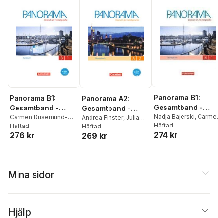
Panorama B1:
Panorama B1:
Panorama A2:
Gesamtband -
Gesamtband -
Gesamtband -
Übungsbuch DaF
Nadja Bajerski
,
Carme
Kursbuch
Carmen Dusemund-
Übungsbuch DaF -
Andrea Finster
,
Julia
Dusemund-Brackhahn
Häftad
Brackhahn
Häftad
,
Andrea
Michaux-Stander
Häftad
,
mit Audio-CDs
Mit PagePlayer-App
274 kr
276 kr
Andrea Finster
,
Dagma
269 kr
Finster
,
Dagmar
Verena Paar-
inkl. Audios
Giersberg
,
Britta
Giersberg
,
Steve
Grünbichler
Winzer-Kiontke
Williams
,
Ulrike Würz
Mina sidor
Hjälp