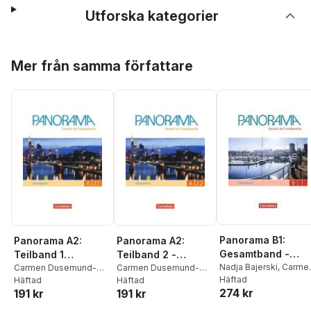
Utforska kategorier
Hoppa över listan
Mer från samma författare
Panorama B1:
Panorama A2:
Panorama A2:
Gesamtband -
Teilband 1
Teilband 2 -
Übungsbuch DaF
Nadja Bajerski
,
Carme
Übungsbuch mit
Carmen Dusemund-
Übungsbuch mit
Carmen Dusemund-
Dusemund-Brackhahn
Häftad
Brackhahn
Häftad
,
Andrea
Brackhahn
Häftad
,
Andrea
mit Audio-CDs
DaF-Audio
DaF-Audio-CD
274 kr
Andrea Finster
,
Dagma
191 kr
191 kr
Finster
,
Dagmar
Finster
,
Dagmar
Giersberg
,
Britta
Giersberg
,
Friederike
Giersberg
,
Friederike