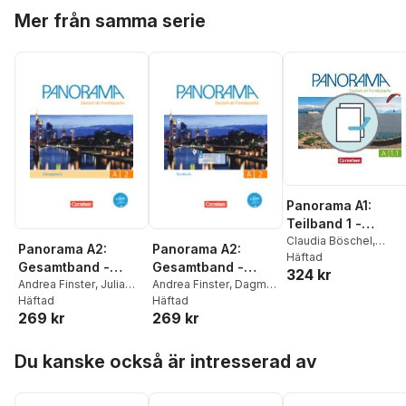
Hoppa över listan
Winzer-Kiontke
Jin
,
Verena Paar-
Jin
,
Steve Williams
Mer från samma serie
Grünbichler
,
Steve
Williams
Panorama A1:
Teilband 1 -
Kursbuch und
Claudia Böschel
,
Panorama A2:
Panorama A2:
Andrea Finster
Häftad
,
Übungsbuch DaZ
Gesamtband -
Gesamtband -
324 kr
Friederike Jin
,
Verena
Übungsbuch DaF -
Andrea Finster
,
Julia
Kursbuch mit
Andrea Finster
,
Dagmar
Paar-Grünbichler
,
Britt
Michaux-Stander
Häftad
,
Giersberg
Häftad
,
Friederike
Mit PagePlayer-App
interaktiven
Winzer-Kiontke
269 kr
269 kr
Verena Paar-
Jin
,
Verena Paar-
inkl. Audios
Übungen auf
Grünbichler
Grünbichler
,
Steve
scook.de
Hoppa över listan
Williams
Du kanske också är intresserad av