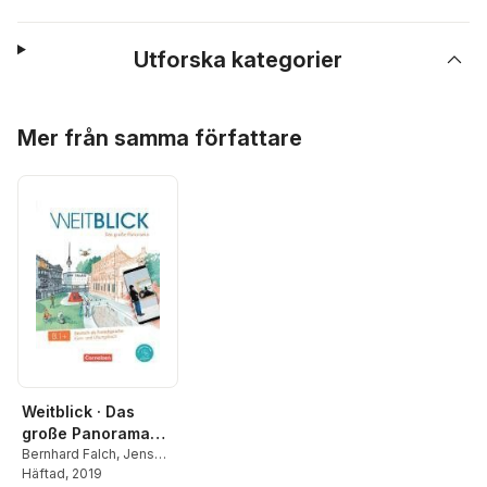
Utforska kategorier
Hoppa över listan
Mer från samma författare
Weitblick · Das
große Panorama
B1+
Bernhard Falch
,
Jens
Magersuppe
Häftad
, 2019
,
Maren