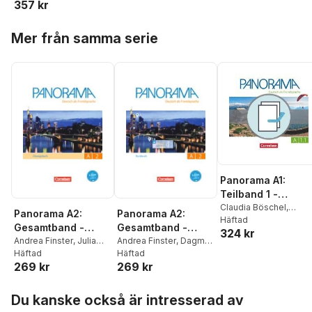
357 kr
Anielski
,
Andrea Finster
,
Ulrike Wurz
Hoppa över listan
Mer från samma serie
Panorama A1:
Teilband 1 -
Kursbuch und
Claudia Böschel
,
Panorama A2:
Panorama A2:
Andrea Finster
Häftad
,
Übungsbuch DaZ
Gesamtband -
Gesamtband -
324 kr
Friederike Jin
,
Verena
Übungsbuch DaF -
Andrea Finster
,
Julia
Kursbuch mit
Andrea Finster
,
Dagmar
Paar-Grünbichler
,
Britt
Michaux-Stander
Häftad
,
Giersberg
Häftad
,
Friederike
Mit PagePlayer-App
interaktiven
Winzer-Kiontke
269 kr
269 kr
Verena Paar-
Jin
,
Verena Paar-
inkl. Audios
Übungen auf
Grünbichler
Grünbichler
,
Steve
scook.de
Hoppa över listan
Williams
Du kanske också är intresserad av