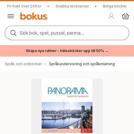
Fri frakt över 249 kr
•
Snabba leveranser
•
Billiga böcker
Sök bok, spel, pussel, penna...
Skapa nya rutiner – hälsoböcker upp till 50% →
Språk och ordböcker
Språkundervisning och språkinlärning