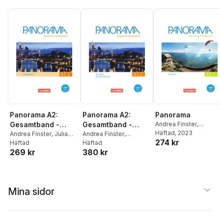
Panorama A2:
Panorama A2:
Panorama
Gesamtband -
Gesamtband -
Andrea Finster
,
Friederike Jin
Häftad
, 2023
,
Verena
Übungsbuch DaF -
Andrea Finster
,
Julia
Kursbuch -
Andrea Finster
,
274 kr
Paar-Grünbichler
,
Britt
Michaux-Stander
Häftad
,
Friederike Jin
Häftad
,
Verena
Mit PagePlayer-App
Kursleiterfassung
Winzer-Kiontke
269 kr
380 kr
Verena Paar-
Paar-Grünbichler
,
Britta
inkl. Audios
Grünbichler
Winzer-Kiontke
Mina sidor