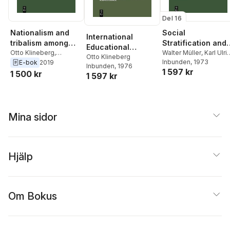
Del 16
Nationalism and
Social
International
tribalism among
Stratification and
Educational
African students
Otto Klineberg
,
Career Mobility
Walter Müller
,
Karl Ulri
Exchange
Otto Klineberg
International Social
Mayer
Inbunden
, 1973
E-bok
2019
Inbunden
, 1976
1 597 kr
Science Council
,
Marisa
1 500 kr
1 597 kr
Zavalloni
Mina sidor
Hjälp
Om Bokus