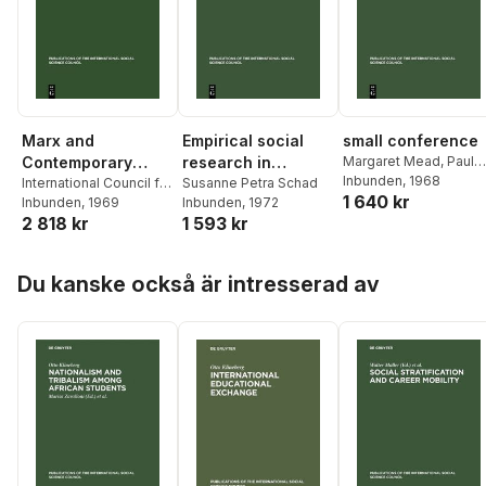
Marx and
Empirical social
small conference
Contemporary
research in
Margaret Mead
,
Paul
Byers
Inbunden
, 1968
Scientific Thought
International Council for
Weimar-Germany
Susanne Petra Schad
1 640 kr
Philosophy and
Inbunden
, 1969
Inbunden
, 1972
2 818 kr
1 593 kr
Humanistic Studies
,
Paris> Symposium on
the Role of Karl Marx in
Hoppa över listan
Du kanske också är intresserad av
the Development of
Contemporary
Scientific Thought
<1968