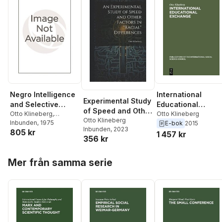
Negro Intelligence
International
Experimental Study
and Selective
Educational
of Speed and Other
Migration
Otto Klineberg
,
Exchange
Otto Klineberg
Factors in "racial"
Otto Klineberg
Unknown
Inbunden
, 1975
E-bok
2015
Inbunden
, 2023
Differences
805 kr
1 457 kr
356 kr
Hoppa över listan
Mer från samma serie