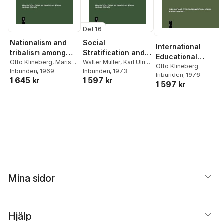
Del 16
Nationalism and
Social
International
tribalism among
Stratification and
Educational
African students
Otto Klineberg
,
Marisa
Career Mobility
Walter Müller
,
Karl Ulrich
Exchange
Otto Klineberg
Zavalloni
Inbunden
,
, 1969
International
Mayer
Inbunden
, 1973
Inbunden
, 1976
1 645 kr
1 597 kr
Social Science Council
1 597 kr
Mina sidor
Hjälp