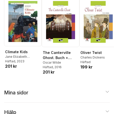
Climate Kids
The Canterville
Oliver Twist
Jane Elizabeth
Ghost. Buch +
Charles Dickens
Cammack
Häftad
, 2023
Häftad
Audio-Datei
Oscar Wilde
201 kr
199 kr
Häftad
, 2016
201 kr
Mina sidor
Hjälp