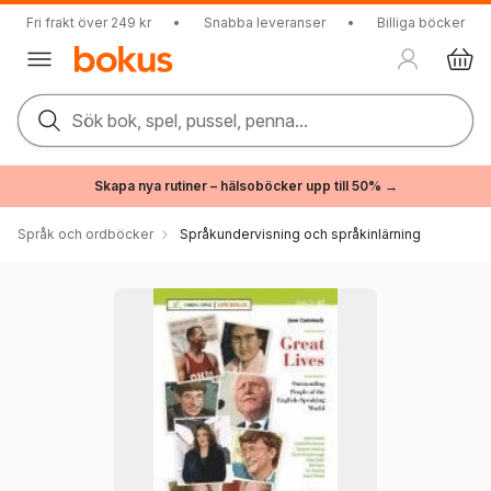
Fri frakt över 249 kr
•
Snabba leveranser
•
Billiga böcker
Sök bok, spel, pussel, penna...
Skapa nya rutiner – hälsoböcker upp till 50% →
Språk och ordböcker
Språkundervisning och språkinlärning