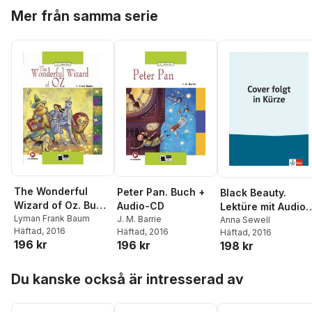
Hoppa över listan
Mer från samma serie
The Wonderful
Peter Pan. Buch +
Black Beauty.
Wizard of Oz. Buch
Audio-CD
Lektüre mit Audio-
+ Hybrid-CD
Lyman Frank Baum
J. M. Barrie
Online
Anna Sewell
Häftad
, 2016
Häftad
, 2016
Häftad
, 2016
196 kr
196 kr
198 kr
Hoppa över listan
Du kanske också är intresserad av