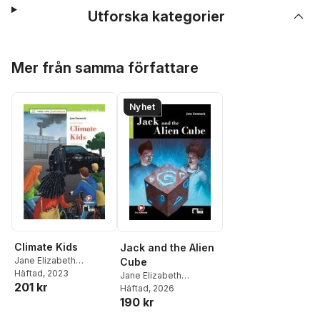
Utforska kategorier
Hoppa över listan
Mer från samma författare
Nyhet
Climate Kids
Jack and the Alien
Jane Elizabeth
Cube
Cammack
Häftad
, 2023
Jane Elizabeth
201 kr
Cammack
Häftad
, 2026
190 kr