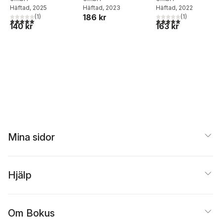
Fremdsprache
Häftad
, 2025
Häftad
, 2023
Häftad
, 2022
186 kr
(
1
)
(
1
)
5,0
utav 5 stjärnor. Totalt antal röster:
5,0
utav 5 stjärnor. Tota
140 kr
163 kr
Mina sidor
Hjälp
Om Bokus