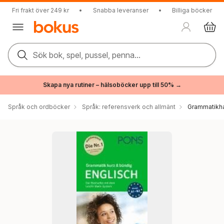
Fri frakt över 249 kr
•
Snabba leveranser
•
Billiga böcker
Sök bok, spel, pussel, penna...
Skapa nya rutiner – hälsoböcker upp till 50% →
Språk och ordböcker
Språk: referensverk och allmänt
Grammatikh