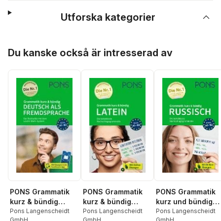
Utforska kategorier
Hoppa över listan
Du kanske också är intresserad av
PONS Grammatik
PONS Grammatik
PONS Grammatik
kurz & bündig
kurz & bündig
kurz und bündig
Deutsch als
Pons Langenscheidt
Latein
Pons Langenscheidt
Russisch
Pons Langenscheidt
GmbH
GmbH
GmbH