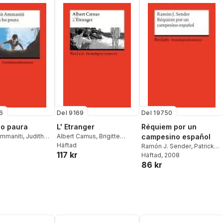
6
Del 9169
Del 19750
ho paura
L' Etranger
Réquiem por un
Ammaniti
,
Judith
Albert Camus
,
Brigitte
campesino español
Sahner
Häftad
Ramón J. Sender
,
Patrick
117 kr
Saulheimer
Häftad
, 2008
,
Rosamna
86 kr
Pardellas Velay