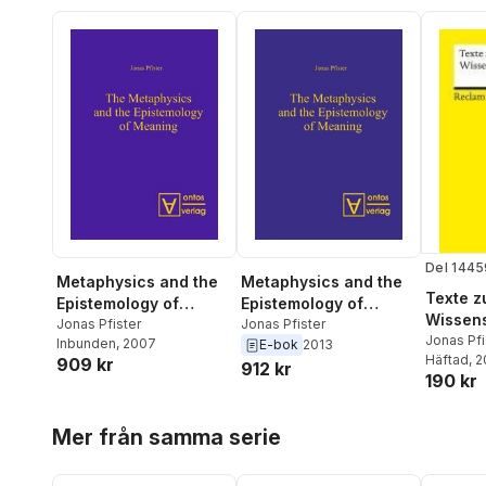
Del 1445
Metaphysics and the
Metaphysics and the
Texte z
Epistemology of
Epistemology of
Wissens
Meaning
Jonas Pfister
Meaning
Jonas Pfister
Jonas Pfi
Inbunden
, 2007
E-bok
2013
Häftad
, 
909 kr
912 kr
190 kr
Hoppa över listan
Mer från samma serie