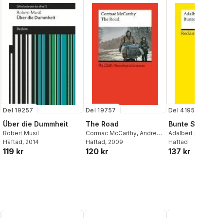
Del 19257
Del 19757
Del 4195
Über die Dummheit
The Road
Bunte Steine
Robert Musil
Cormac McCarthy
,
Andreas
Adalbert Stifter
,
H
Häftad
, 2014
Gaile
Häftad
, 2009
Bachmaier
Häftad
119 kr
120 kr
137 kr