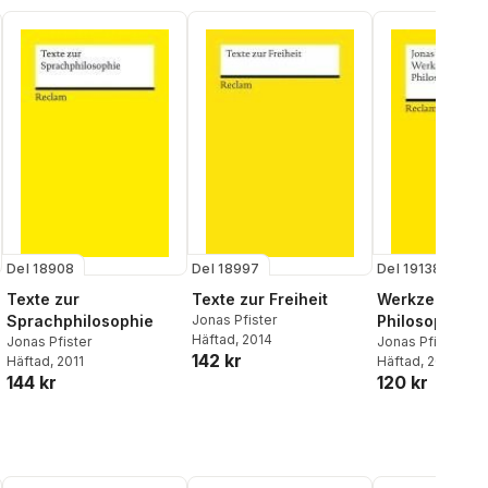
Del 18908
Del 18997
Del 19138
Texte zur
Texte zur Freiheit
Werkzeuge de
Sprachphilosophie
Jonas Pfister
Philosophiere
Häftad
, 2014
Jonas Pfister
Jonas Pfister
142 kr
Häftad
, 2011
Häftad
, 2013
al röster:
144 kr
120 kr