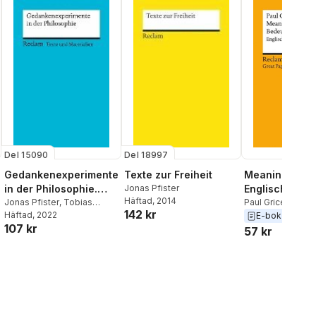
Del 15090
Del 18997
Gedankenexperimente
Texte zur Freiheit
Meaning / Bed
in der Philosophie.
Jonas Pfister
Englisch/Deut
Häftad
, 2014
Texte und Materialien
Jonas Pfister
,
Tobias
Paul Grice
,
Jonas 
142 kr
Zürcher
Häftad
, 2022
E-bok
2020
für den Unterricht
107 kr
57 kr