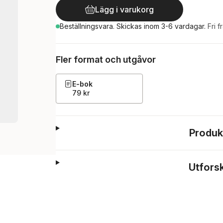
Lägg i varukorg
Beställningsvara.
Skickas
inom 3-6 vardagar
.
Fri f
Fler format och utgåvor
E-bok
79 kr
Produk
Utfors