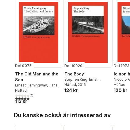
Del 9075
Del 19920
Del 1973
The Old Man and the
The Body
Io non 
Sea
Stephen King
,
Ernst
Niccolò 
Kemmner
Häftad
, 2016
Krieg
Häftad
Ernest Hemingway
,
Hans-
124 kr
120 kr
Christian Oeser
Häftad
(
1
)
5,0
utav 5 stjärnor. Totalt antal röster:
113 kr
Hoppa över listan
Du kanske också är intresserad av