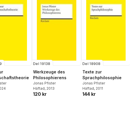
9
Del 19138
Del 18908
ur
Werkzeuge des
Texte zur
chaftstheorie
Philosophierens
Sprachphilosophie
ster
Jonas Pfister
Jonas Pfister
2024
Häftad
, 2013
Häftad
, 2011
120 kr
144 kr