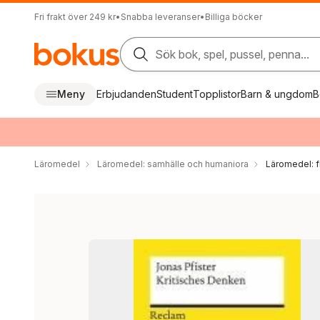
Fri frakt över 249 kr
•
Snabba leveranser
•
Billiga böcker
Sök bok, spel, pussel, penna...
Meny
Erbjudanden
Student
Topplistor
Barn & ungdom
B
Läromedel
Läromedel: samhälle och humaniora
Läromedel: fi