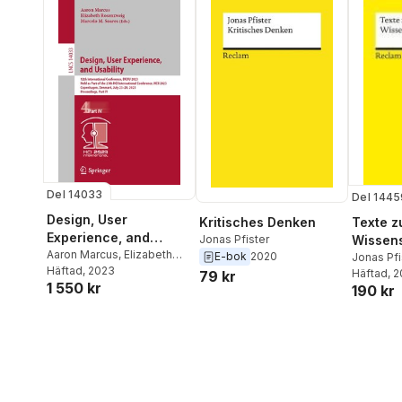
Del 14033
Del 1445
Design, User
Texte z
Kritisches Denken
Experience, and
Wissens
Jonas Pfister
Usability
Aaron Marcus
,
Elizabeth
E-bok
2020
Jonas Pfi
Rosenzweig
Häftad
, 2023
,
Marcelo M.
Häftad
, 
79 kr
1 550 kr
Soares
190 kr