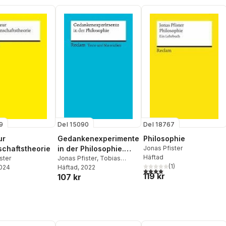
9
Del 15090
Del 18767
ur
Gedankenexperimente
Philosophie
chaftstheorie
in der Philosophie.
Jonas Pfister
Häftad
ster
Texte und Materialien
Jonas Pfister
,
Tobias
(
1
)
2024
Zürcher
Häftad
, 2022
für den Unterricht
4,0
utav 5 stjärnor. Totalt ant
119 kr
107 kr