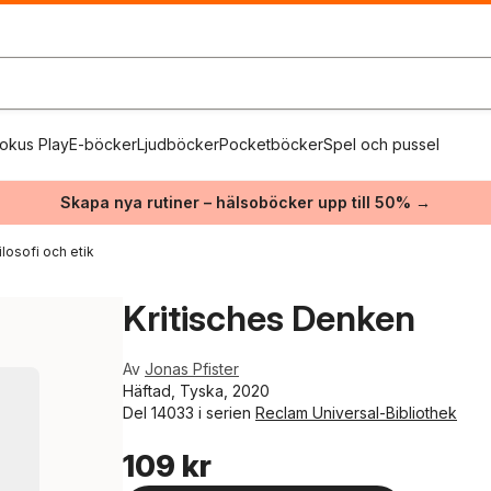
okus Play
E-böcker
Ljudböcker
Pocketböcker
Spel och pussel
Skapa nya rutiner – hälsoböcker upp till 50% →
losofi och etik
Kritisches Denken
Av
Jonas Pfister
Häftad, Tyska, 2020
Del 14033 i serien
Reclam Universal-Bibliothek
109 kr