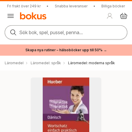
Fri frakt över 249 kr
•
Snabba leveranser
•
Billiga böcker
Sök bok, spel, pussel, penna...
Skapa nya rutiner – hälsoböcker upp till 50% →
Läromedel
Läromedel: språk
Läromedel: moderna språk