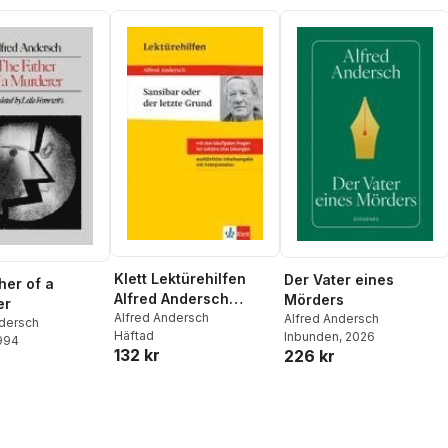
Klett Lektürehilfen
Der Vater eines
her of a
Alfred Andersch
Mörders
er
"Sansibar oder der
Alfred Andersch
Alfred Andersch
ndersch
Häftad
Inbunden
, 2026
letzte Grund"
1994
132 kr
226 kr