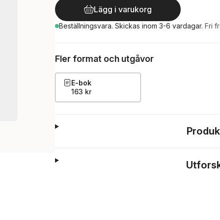
Lägg i varukorg
Beställningsvara.
Skickas
inom 3-6 vardagar
.
Fri f
Fler format och utgåvor
E-bok
163 kr
Produk
Utfors