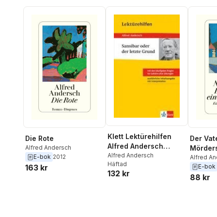
Klett Lektürehilfen
Die Rote
Der Vat
Alfred Andersch
Alfred Andersch
Mörder
"Sansibar oder der
Alfred Andersch
E-bok
2012
Alfred A
Häftad
letzte Grund"
163 kr
E-bok
132 kr
88 kr