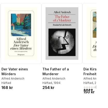
Der Vater eines
The Father of a
Die Kirschen 
Mörders
Murderer
Freiheit
Alfred Andersch
Alfred Andersch
Alfred Andersch
Häftad
Häftad
, 1994
Häftad
, 2006
168 kr
254 kr
(
1
)
4,0
utav 5 stjärnor
150 kr