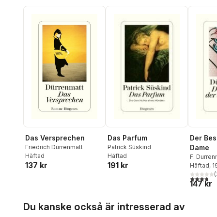
Das Versprechen
Das Parfum
Der Bes
Friedrich Dürrenmatt
Patrick Süskind
Dame
Häftad
Häftad
F. Durren
137 kr
191 kr
Häftad
, 
(
3,7
utav 5 
147 kr
Hoppa över listan
Du kanske också är intresserad av