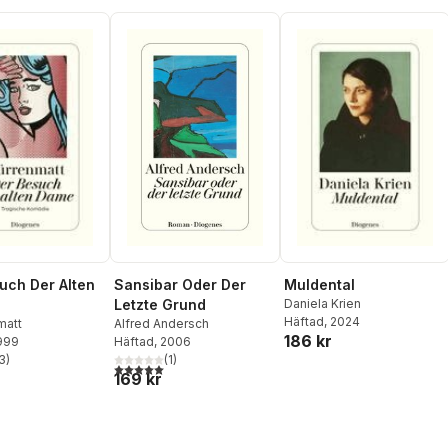
Sansibar Oder Der
uch Der Alten
Muldental
Letzte Grund
Daniela Krien
Häftad
, 2024
Alfred Andersch
matt
186 kr
Häftad
, 2006
1999
(
1
)
3
)
5,0
utav 5 stjärnor. Totalt antal röster:
stjärnor. Totalt antal röster:
169 kr