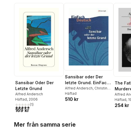
Sansibar oder Der
Sansibar Oder Der
letzte Grund. EinFach
The Fat
Letzte Grund
Deutsch
Alfred Andersch
,
Christine
Murder
Mersiowsky
Häftad
Alfred Andersch
Unterrichtsmodelle
Alfred A
510 kr
Häftad
, 2006
Häftad
, 
254 kr
(
1
)
5,0
utav 5 stjärnor. Totalt antal röster:
169 kr
Hoppa över listan
Mer från samma serie