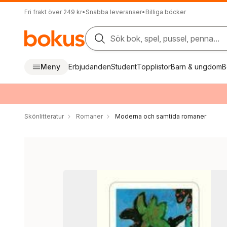
Fri frakt över 249 kr
•
Snabba leveranser
•
Billiga böcker
Sök bok, spel, pussel, penna...
Meny
Erbjudanden
Student
Topplistor
Barn & ungdom
B
Skönlitteratur
Romaner
Moderna och samtida romaner