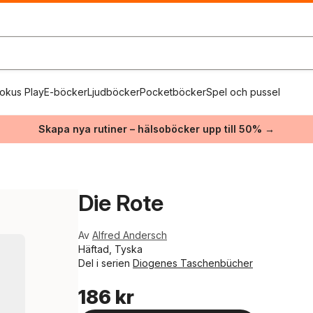
okus Play
E-böcker
Ljudböcker
Pocketböcker
Spel och pussel
Skapa nya rutiner – hälsoböcker upp till 50% →
Die Rote
Av
Alfred Andersch
Häftad, Tyska
Del i serien
Diogenes Taschenbücher
186 kr