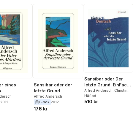
Sansibar oder Der
er eines
Sansibar oder der
letzte Grund. EinFach
s
letzte Grund
Deutsch
Alfred Andersch
,
Christine
Mersiowsky
Häftad
ndersch
Alfred Andersch
Unterrichtsmodelle
510 kr
2012
E-bok
2012
176 kr