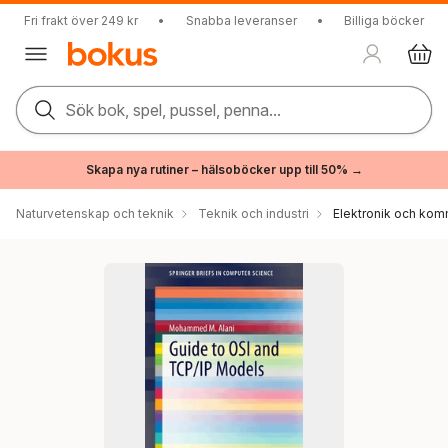
Fri frakt över 249 kr
•
Snabba leveranser
•
Billiga böcker
Sök bok, spel, pussel, penna...
Skapa nya rutiner – hälsoböcker upp till 50% →
Naturvetenskap och teknik
Teknik och industri
Elektronik och kom