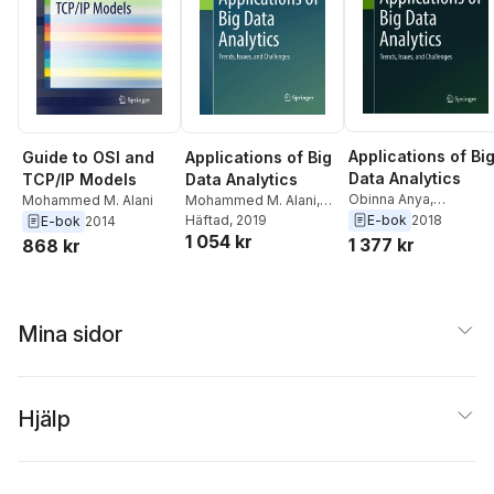
Applications of Bi
Guide to OSI and
Applications of Big
Data Analytics
TCP/IP Models
Data Analytics
Obinna Anya
,
Mohammed M. Alani
Mohammed M. Alani
,
Mohammed Saeed
,
Hissam Tawfik
Häftad
, 2019
,
E-bok
2018
E-bok
2014
1 054 kr
Hissam Tawfik
,
Mohammed Saeed
,
1 377 kr
868 kr
Mohammed M. Alani
Obinna Anya
Mina sidor
Hjälp