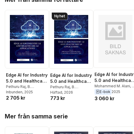
Nyhet
Edge AI for Indust
Edge AI for Industry
Edge AI for Industry
5.0 and Healthcar
5.0 and Healthcare
5.0 and Healthcare
5.0 Applications
Mohammed M. Alani
,
A
5.0 Applications
Pethuru Raj
,
B.
5.0 Applications
Pethuru Raj
,
B.
Saleem Raja
,
B.
E-bok
2025
Sundaravadivazhagan
Inbunden
, 2025
,
Sundaravadivazhagan
Häftad
, 2026
,
Sundaravadivazhagan
2 705 kr
773 kr
A. Saleem Raja
,
3 060 kr
A. Saleem Raja
,
Pethuru Raj
Mohammed M. Alani
Mohammed M. Alani
Hoppa över listan
Mer från samma serie