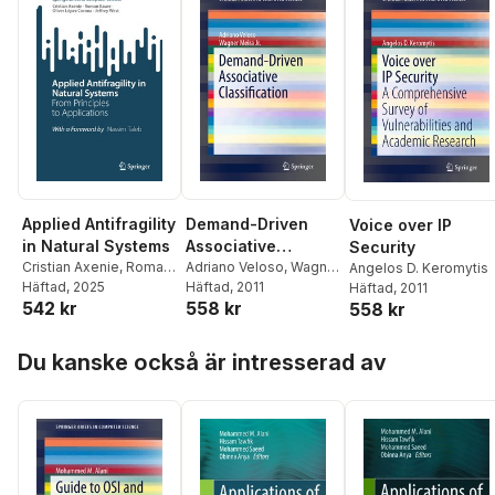
Applied Antifragility
Demand-Driven
Voice over IP
in Natural Systems
Associative
Security
Cristian Axenie
,
Roman
Classification
Adriano Veloso
,
Wagner
Angelos D. Keromytis
Bauer
Häftad
,
Oliver López
, 2025
Meira Jr.
Häftad
, 2011
Häftad
, 2011
542 kr
558 kr
558 kr
Corona
,
Jeffrey West
Hoppa över listan
Du kanske också är intresserad av