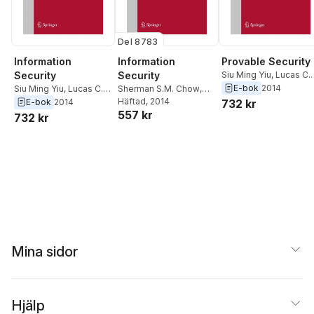
Del 8783
Information
Information
Provable Security
Security
Security
Siu Ming Yiu
,
Lucas C.K
Hui
,
Joseph K. Liu
,
E-bok
2014
Siu Ming Yiu
,
Lucas C.K.
Sherman S.M. Chow
,
Sherman S.M. Chow
Hui
,
Jan Camenisch
,
Jan Camenisch
Häftad
, 2014
,
Lucas
E-bok
2014
732 kr
557 kr
Sherman S.M. Chow
C.K. Hui
,
Siu Ming Yiu
732 kr
Mina sidor
Hjälp