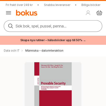
Fri frakt över 249 kr
•
Snabba leveranser
•
Billiga böcker
Sök bok, spel, pussel, penna...
Skapa nya rutiner – hälsoböcker upp till 50% →
Data och IT
Människa – datorinteraktion