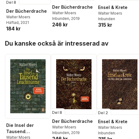
Del 8
Der Bücherdrache
Ensel & Krete
Der Bücherdrache
Walter Moers
Walter Moers
Walter Moers
Inbunden
, 2019
Inbunden
Häftad
, 2021
246 kr
315 kr
184 kr
Hoppa över listan
Du kanske också är intresserad av
Del 8
Del 2
Der Bücherdrache
Ensel & Krete
Die Insel der
Walter Moers
Walter Moers
Tausend
Inbunden
, 2019
Inbunden
Leuchttürme
Walter Moers
246 kr
315 kr