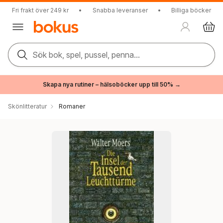
Fri frakt över 249 kr
•
Snabba leveranser
•
Billiga böcker
Sök bok, spel, pussel, penna...
Skapa nya rutiner – hälsoböcker upp till 50% →
Skönlitteratur
Romaner