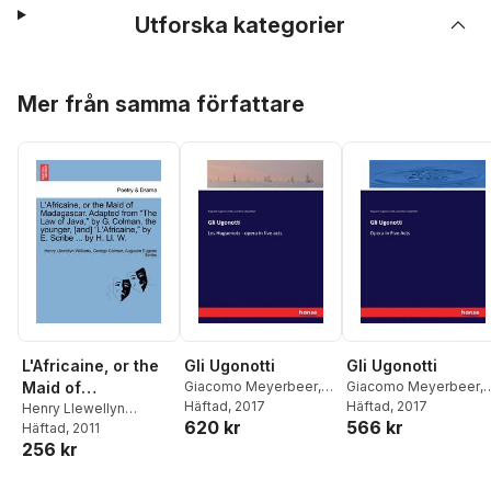
Utforska kategorier
Hoppa över listan
Mer från samma författare
L'Africaine, or the
Gli Ugonotti
Gli Ugonotti
Maid of
Giacomo Meyerbeer
,
Giacomo Meyerbeer
,
Augustin Eugène Scribe
Häftad
, 2017
Augustin Eugène Scri
Häftad
, 2017
Madagascar.
Henry Llewellyn
620 kr
566 kr
Williams
Häftad
, 2011
,
George
Adapted from "The
256 kr
Colman
,
Augustin
Law of Java," by G.
Eugene Scribe
Colman, the
Hoppa över listan