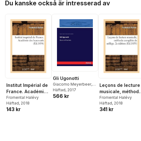
Younger, [And]
Du kanske också är intresserad av
"L'africaine," by E.
Scribe ... by H. LL.
W.
Gli Ugonotti
Giacomo Meyerbeer
,
Institut Impérial de
Leçons de lecture
Augustin Eugène Scribe
Häftad
, 2017
France. Académie
musicale, méthod
566 kr
Des Beaux-Arts
Fromental Halévy
complète de
Fromental Halévy
Häftad
, 2018
Häftad
, 2018
solfège. 2e éditio
143 kr
341 kr