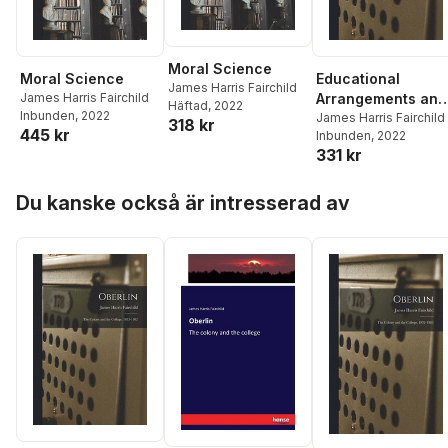
Moral Science
Moral Science
Educational
James Harris Fairchild
James Harris Fairchild
Arrangements and
Häftad
, 2022
Inbunden
, 2022
College Life at
James Harris Fairchild
318 kr
445 kr
Inbunden
, 2022
Oberlin
331 kr
Hoppa över listan
Du kanske också är intresserad av