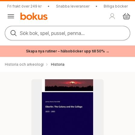
Fri frakt över 249 kr
•
Snabba leveranser
•
Billiga böcker
Sök bok, spel, pussel, penna...
Skapa nya rutiner – hälsoböcker upp till 50% →
Historia och arkeologi
Historia