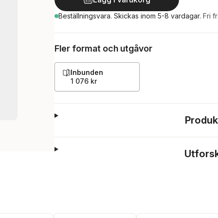
Beställningsvara.
Skickas
inom 5-8 vardagar
.
Fri f
Fler format och utgåvor
Inbunden
1 076 kr
Produk
Utfors