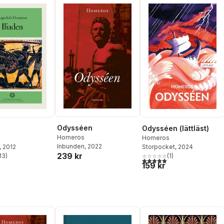
Odysséen
Odysséen (lättläst)
Homeros
Homeros
Inbunden
, 2022
Storpocket
, 2024
, 2012
239 kr
(
1
)
13
)
5,0
utav 5 stjärnor. Totalt ant
stjärnor. Totalt antal röster:
159 kr