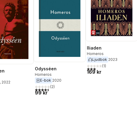
Iliaden
Homeros
Ljudbok
2023
(
1
)
3,0
utav 5 stjärnor. Totalt ant
Odysséen
en
169 kr
Homeros
E-bok
2020
, 2022
(
2
)
4,5
utav 5 stjärnor. Totalt antal röster:
99 kr