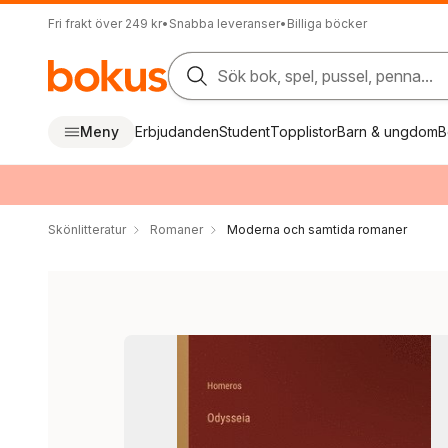
Fri frakt över 249 kr
•
Snabba leveranser
•
Billiga böcker
Sök bok, spel, pussel, penna...
Meny
Erbjudanden
Student
Topplistor
Barn & ungdom
B
Skönlitteratur
Romaner
Moderna och samtida romaner