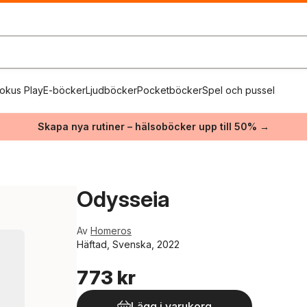
okus Play
E-böcker
Ljudböcker
Pocketböcker
Spel och pussel
Skapa nya rutiner – hälsoböcker upp till 50% →
Odysseia
Av
Homeros
Häftad, Svenska, 2022
773 kr
Lägg i varukorg