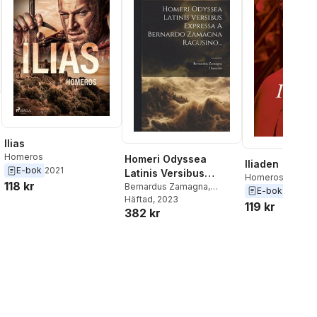
Ilias
Homeros
al röster:
Homeri Odyssea
Iliaden
E-bok
2021
Latinis Versibus
Homeros
118 kr
Expressa A Bernardo
Bernardus Zamagna
,
E-bok
2021
Homeros
Häftad
, 2023
Zamagna Ragusino...
119 kr
382 kr