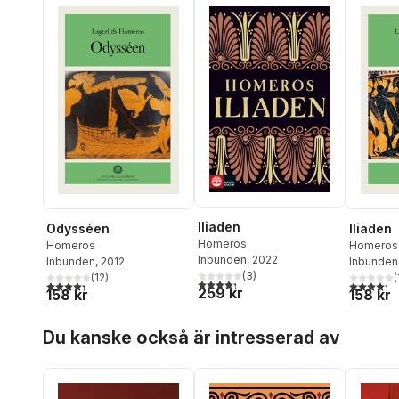
Iliaden
Odysséen
Iliaden
Homeros
Homeros
Homeros
Inbunden
, 2022
Inbunden
, 2012
Inbunden
(
3
)
(
12
)
(
4,3
utav 5 stjärnor. Totalt antal röster:
4,3
utav 5 stjärnor. Totalt antal röster:
4,2
utav 5 
259 kr
158 kr
158 kr
Hoppa över listan
Du kanske också är intresserad av