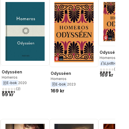
Odysséen
Homeros
Ljudbok
2023
(
2
)
4,0
utav 5 stjärnor
Odysséen
Odysséen
169 kr
Homeros
Homeros
E-bok
2020
E-bok
2023
(
2
)
169 kr
4,5
utav 5 stjärnor. Totalt antal röster:
al röster:
99 kr