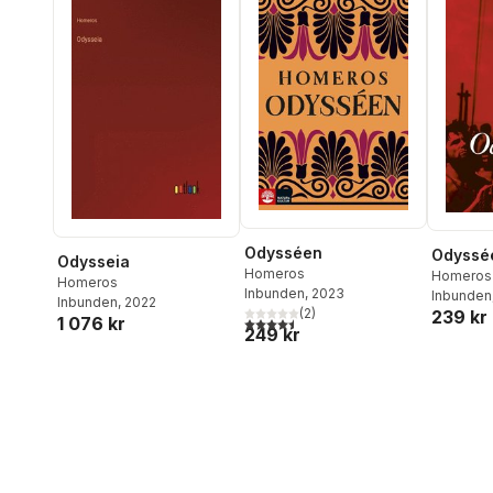
Odysséen
Odyssé
Odysseia
Homeros
Homeros
Homeros
Inbunden
, 2023
Inbunden
Inbunden
, 2022
(
2
)
239 kr
1 076 kr
4,5
utav 5 stjärnor. Totalt antal röster:
249 kr