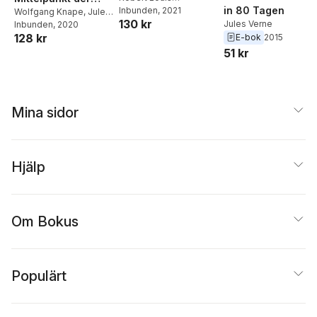
in 80 Tagen
Stevenson
Inbunden
, 2021
,
Ilse Bintig
Erde
Wolfgang Knape
,
Jules
130 kr
Jules Verne
Verne
Inbunden
, 2020
128 kr
E-bok
2015
51 kr
Mina sidor
Hjälp
Om Bokus
Populärt