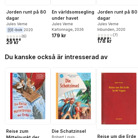
En världsomsegling
Jorden runt på 80
Jorden runt på 80
under havet
dagar
dagar
Jules Verne
Jules Verne
Jules Verne
Kartonnage
, 2026
Inbunden
, 2020
E-bok
2020
179 kr
(
7
)
(
6
)
4,4
utav 5 stjärnor. Tota
4,7
utav 5 stjärnor. Totalt antal röster:
178 kr
29 kr
Hoppa över listan
Du kanske också är intresserad av
Reise zum
Die Schatzinsel
Reise um die Erde
Mittelpunkt der
Robert Louis