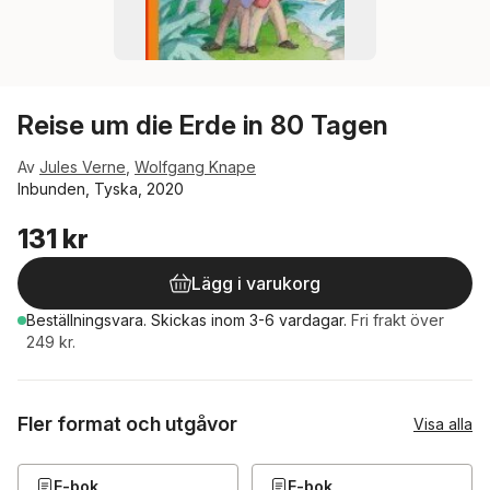
Reise um die Erde in 80 Tagen
Av
Jules Verne
,
Wolfgang Knape
Inbunden, Tyska, 2020
131 kr
Lägg i varukorg
Beställningsvara.
Skickas
inom 3-6 vardagar
.
Fri frakt över
249 kr.
Fler format och utgåvor
Visa alla
E-bok
E-bok