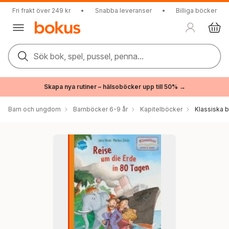
Fri frakt över 249 kr
•
Snabba leveranser
•
Billiga böcker
Sök bok, spel, pussel, penna...
Skapa nya rutiner – hälsoböcker upp till 50% →
Barn och ungdom
Barnböcker 6-9 år
Kapitelböcker
Klassiska 