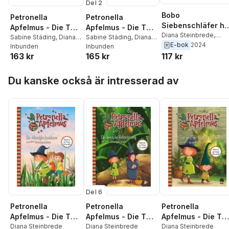
Del 2
Bobo
Petronella
Petronella
Siebenschläfer ha
Apfelmus - Die TV-
Apfelmus - Die TV-
Geburtstag!
Diana Steinbrede
,
Serie
Sabine Städing
,
Diana
Serie. Der
Sabine Städing
,
Diana
Markus Osterwalder
E-bok
2024
Steinbrede
Inbunden
Steinbrede
Inbunden
Oberhexenbesen
163 kr
165 kr
117 kr
und andere
Vorlesegeschichte
Hoppa över listan
n. Band 2
Du kanske också är intresserad av
Del 6
Petronella
Petronella
Petronella
Apfelmus - Die TV-
Apfelmus - Die TV-
Apfelmus - Die TV
Serie
Diana Steinbrede
Serie
Diana Steinbrede
Serie
Diana Steinbrede