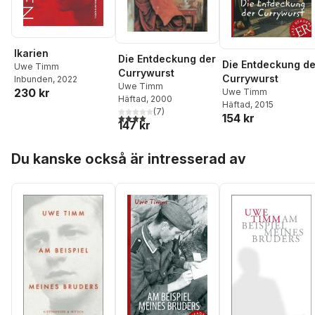
Ikarien
Die Entdeckung der
Die Entdeckung de
Uwe Timm
Currywurst
Currywurst
Inbunden
, 2022
Uwe Timm
230 kr
Uwe Timm
Häftad
, 2000
Häftad
, 2015
(
7
)
4,0
utav 5 stjärnor. Totalt antal röster:
154 kr
147 kr
Hoppa över listan
Du kanske också är intresserad av