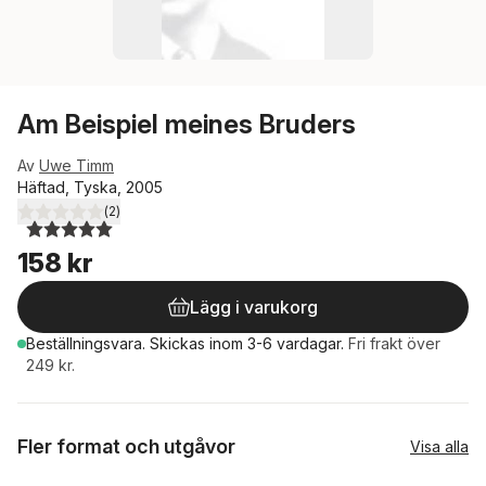
Am Beispiel meines Bruders
Av
Uwe Timm
Häftad, Tyska, 2005
(
2
)
5,0
utav 5 stjärnor. Totalt antal röster:
158 kr
Lägg i varukorg
Beställningsvara.
Skickas
inom 3-6 vardagar
.
Fri frakt över
249 kr.
Fler format och utgåvor
Visa alla