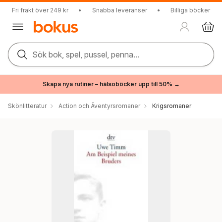
Fri frakt över 249 kr
•
Snabba leveranser
•
Billiga böcker
Sök bok, spel, pussel, penna...
Skapa nya rutiner – hälsoböcker upp till 50% →
Skönlitteratur
Action och Äventyrsromaner
Krigsromaner