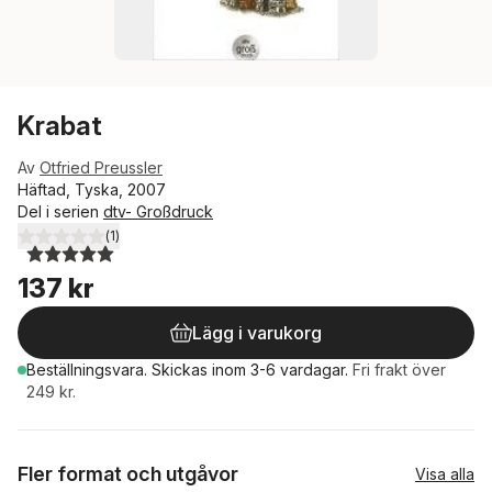
Krabat
Av
Otfried Preussler
Häftad, Tyska, 2007
Del i serien
dtv- Großdruck
(
1
)
5,0
utav 5 stjärnor. Totalt antal röster:
137 kr
Lägg i varukorg
Beställningsvara.
Skickas
inom 3-6 vardagar
.
Fri frakt över
249 kr.
Fler format och utgåvor
Visa alla