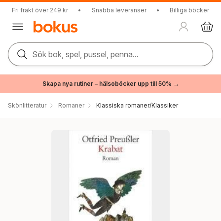
Fri frakt över 249 kr
•
Snabba leveranser
•
Billiga böcker
Sök bok, spel, pussel, penna...
Skapa nya rutiner – hälsoböcker upp till 50% →
Skönlitteratur
Romaner
Klassiska romaner/Klassiker