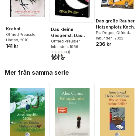
Das große Räuber
Hotzenplotz Koch-
Krabat
Das kleine
und Backbuch
Pia Deges
,
Otfried
Otfried Preussler
Gespenst: Das
Preußler
Inbunden
, 2022
Häftad
, 2010
kleine Gespenst
Otfried Preußler
236 kr
141 kr
Inbunden
, 1966
(
1
)
4,0
utav 5 stjärnor. Totalt antal röster:
164 kr
Hoppa över listan
Mer från samma serie