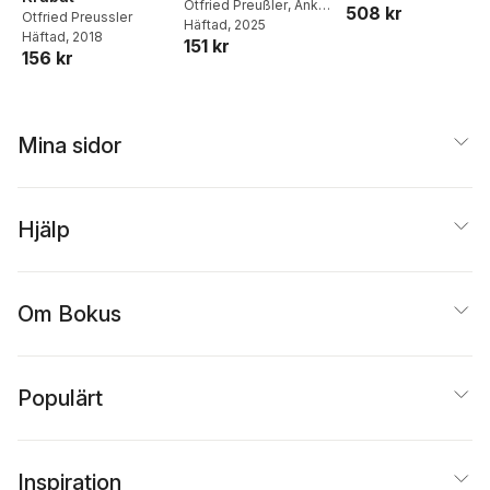
Otfried Preußler
,
Anke
508 kr
Otfried Preussler
Kuhnecke
Häftad
, 2025
Häftad
, 2018
151 kr
156 kr
Mina sidor
Hjälp
Om Bokus
Populärt
Inspiration