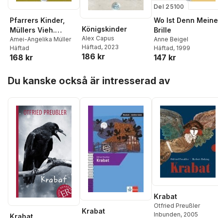
Del 25100
Pfarrers Kinder,
Wo Ist Denn Meine
Königskinder
Müllers Vieh.
Brille
Alex Capus
Großdruck
Amei-Angelika Müller
Anne Beigel
Häftad
, 2023
Häftad
Häftad
, 1999
186 kr
168 kr
147 kr
Hoppa över listan
Du kanske också är intresserad av
Krabat
Otfried Preußler
Krabat
Inbunden
, 2005
Krabat