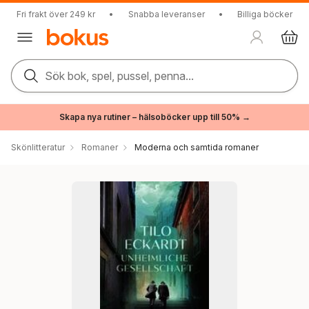
Fri frakt över 249 kr
•
Snabba leveranser
•
Billiga böcker
Sök bok, spel, pussel, penna...
Skapa nya rutiner – hälsoböcker upp till 50% →
Skönlitteratur
Romaner
Moderna och samtida romaner