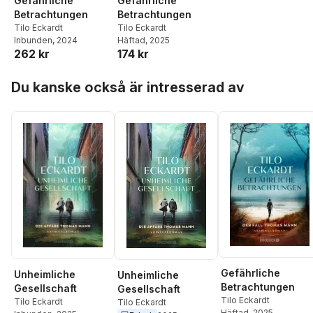
Gefährliche
Gefährliche
Gramoschke
Betrachtungen
Betrachtungen
Tilo Eckardt
Tilo Eckardt
Inbunden
, 2024
Häftad
, 2025
262 kr
174 kr
Hoppa över listan
Du kanske också är intresserad av
Gefährliche
Unheimliche
Unheimliche
Betrachtungen
Gesellschaft
Gesellschaft
Tilo Eckardt
Tilo Eckardt
Tilo Eckardt
Häftad
, 2025