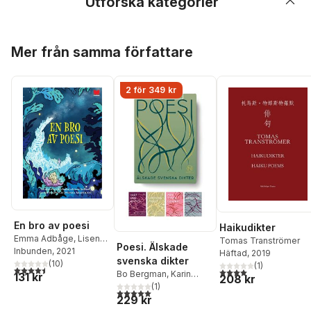
Utforska kategorier
Hoppa över listan
Mer från samma författare
2 för 349 kr
En bro av poesi
Haikudikter
Emma Adbåge
,
Lisen
Tomas Tranströmer
Poesi. Älskade
Adbåge
Inbunden
,
Carl Jonas
, 2021
Häftad
, 2019
svenska dikter
Love Almqvist
(
10
)
,
Bengt
(
1
)
4,5
utav 5 stjärnor. Totalt antal röster:
4,0
utav 5 stjärnor. Tota
Bo Bergman
,
Karin
131 kr
Cidden Andersson
,
208 kr
Boye
,
Pär Lagerkvist
(
1
)
,
Werner Aspenström
,
5,0
utav 5 stjärnor. Totalt antal röster:
229 kr
m.fl.
,
Bodil Malmsten
,
Kaj Beckman
,
Aase