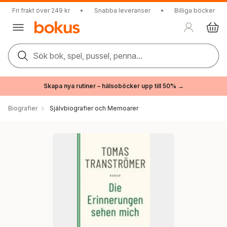
Fri frakt över 249 kr
•
Snabba leveranser
•
Billiga böcker
Sök bok, spel, pussel, penna...
Skapa nya rutiner – hälsoböcker upp till 50% →
Biografier
Självbiografier och Memoarer