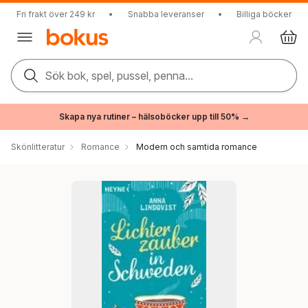
Fri frakt över 249 kr
•
Snabba leveranser
•
Billiga böcker
Sök bok, spel, pussel, penna...
Skapa nya rutiner – hälsoböcker upp till 50% →
Skönlitteratur
Romance
Modern och samtida romance