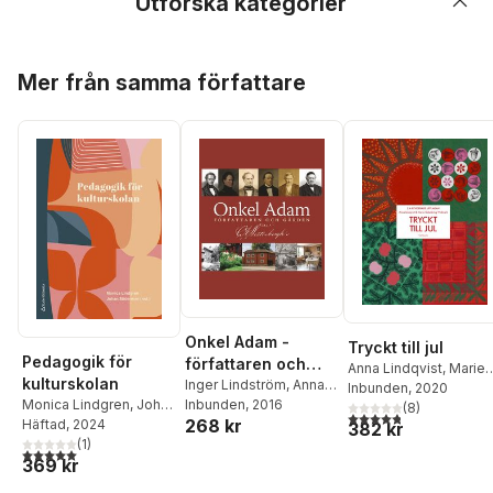
Utforska kategorier
Hoppa över listan
Mer från samma författare
Onkel Adam -
Tryckt till jul
Pedagogik för
författaren och
Anna Lindqvist
,
Marie
kulturskolan
gården
Inger Lindström
,
Anna
Odenbring Widmark
Inbunden
, 2020
Lindqvist
Inbunden
,
, 2016
Matthias von
Monica Lindgren
,
Johan
(
8
)
4,8
utav 5 stjärnor. Tota
268 kr
Wachenfeldt
,
Sonja
Söderman
Häftad
, 2024
,
Cecilia Ferm
382 kr
Svensson
,
Stefan
Almqvist
(
,
1
Cecilia
)
5,0
utav 5 stjärnor. Totalt antal röster:
369 kr
Hammenbeck
,
Anja
Jeppsson
,
Anna
Praesto
,
Tova Sylvan
,
Lindqvist
,
Adriana Di