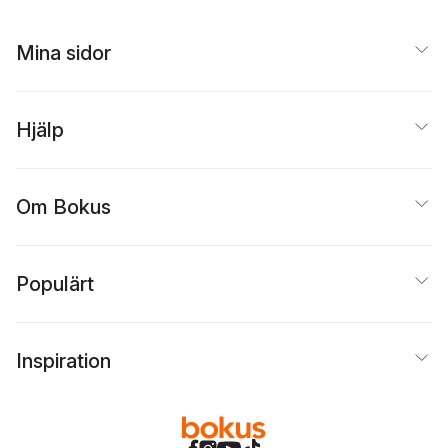
Hagsten
,
Birgitta
Olofson
,
Per Brydolf
,
Emma Friberg
Mina sidor
Hjälp
Om Bokus
Populärt
Inspiration