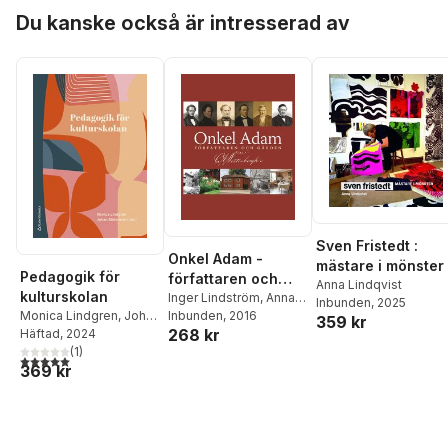
Hoppa över listan
Freddie Hallberg
,
Göran
Lorenzo Tillborg
,
Du kanske också är intresserad av
Tagesson
,
Dag
Märtha Pastorek
Lindström
,
Marie
Gripson
,
Anna Sparrman
Hagsten
,
Birgitta
Olofson
,
Per Brydolf
,
Emma Friberg
Sven Fristedt :
Onkel Adam -
mästare i mönster
Pedagogik för
författaren och
Anna Lindqvist
kulturskolan
gården
Inger Lindström
,
Anna
Inbunden
, 2025
Lindqvist
Inbunden
,
, 2016
Matthias von
Monica Lindgren
,
Johan
359 kr
268 kr
Wachenfeldt
,
Sonja
Söderman
Häftad
, 2024
,
Cecilia Ferm
Svensson
,
Stefan
Almqvist
(
,
1
Cecilia
)
5,0
utav 5 stjärnor. Totalt antal röster:
369 kr
Hammenbeck
,
Anja
Jeppsson
,
Anna
Praesto
,
Tova Sylvan
,
Lindqvist
,
Adriana Di
Freddie Hallberg
,
Göran
Lorenzo Tillborg
,
Tagesson
,
Dag
Märtha Pastorek
Lindström
,
Marie
Gripson
,
Anna Sparrman