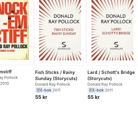
stiff
Fish Sticks / Rainy
Lard / Schott's Bridge
ay Pollock
Sunday (Storycuts)
(Storycuts)
2010
Donald Ray Pollock
Donald Ray Pollock
E-bok
2011
E-bok
2011
55 kr
55 kr