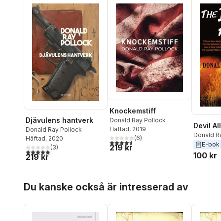
Knockemstiff
Djävulens hantverk
Donald Ray Pollock
Devil Al
Häftad
, 2019
Donald Ray Pollock
Donald R
(
6
)
Häftad
, 2020
4,5
utav 5 stjärnor. Totalt antal röster:
E-bok
219 kr
(
3
)
5,0
utav 5 stjärnor. Totalt antal röster:
100 kr
219 kr
Hoppa över listan
Du kanske också är intresserad av