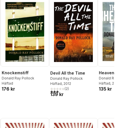
Heavenly Tab
Knockemstiff
Devil All the Time
Donald Ray Pollo
Donald Ray Pollock
Donald Ray Pollock
Häftad
, 2017
Häftad
Häftad
, 2012
135 kr
176 kr
(
2
)
3,0
utav 5 stjärnor. Totalt antal röster:
139 kr