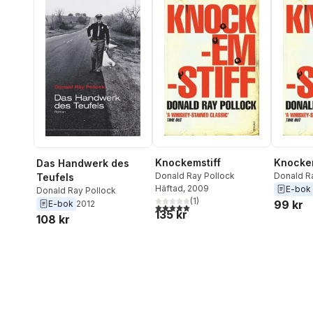
Knockemstiff
Knockem
Das Handwerk des
Donald Ray Pollock
Donald R
Teufels
Häftad
, 2009
E-bok
Donald Ray Pollock
(
1
)
99 kr
E-bok
2012
5,0
utav 5 stjärnor. Totalt antal röster:
135 kr
108 kr