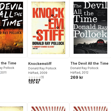
l the Time
The Devil All the Time
Knockemstiff
ay Pollock
Donald Ray Pollock
Donald Ray Pollock
Häftad
, 2012
2011
Häftad
, 2009
269 kr
(
1
)
5,0
utav 5 stjärnor. Totalt antal röster:
135 kr