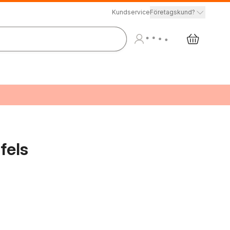
Kundservice
Företagskund?
fels