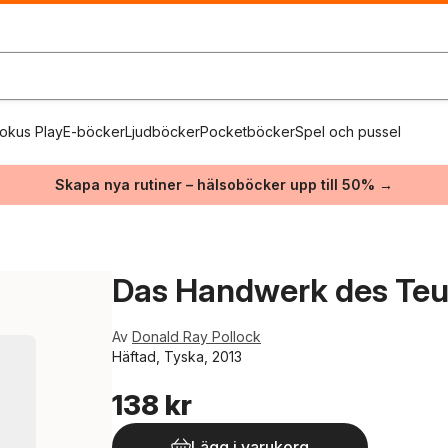
okus Play
E-böcker
Ljudböcker
Pocketböcker
Spel och pussel
Skapa nya rutiner – hälsoböcker upp till 50% →
Das Handwerk des Teu
Av
Donald Ray Pollock
Häftad, Tyska, 2013
138 kr
Lägg i varukorg