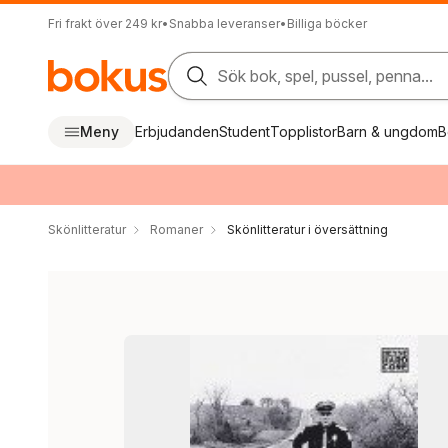
Fri frakt över 249 kr
•
Snabba leveranser
•
Billiga böcker
Sök bok, spel, pussel, penna...
Meny
Erbjudanden
Student
Topplistor
Barn & ungdom
B
Skönlitteratur
Romaner
Skönlitteratur i översättning