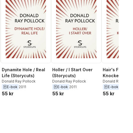
Dynamite Hole / Real
Holler / I Start Over
Hair's Fate /
Life (Storycuts)
(Storycuts)
Knockemstiff
Donald Ray Pollock
Donald Ray Pollock
(Storycuts)
Donald Ray Pollo
E-bok
2011
E-bok
2011
E-bok
2011
55 kr
55 kr
55 kr