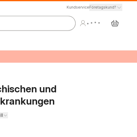
Kundservice
Företagskund?
chischen und
rkrankungen
ll