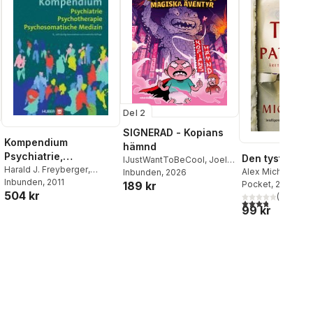
Del 2
SIGNERAD - Kopians
Kompendium
hämnd
Psychiatrie,
Den tysta pat
IJustWantToBeCool
,
Joel
Psychotherapie,
Harald J. Freyberger
,
Alex Michaelides
Adolphson
Inbunden
, 2026
,
Emil Ejdemo
Wolfgang Schneider
Inbunden
, 2011
,
Rolf-
Psychosomatische
Pocket
, 2020
189 kr
Beer
,
Victor Beer
504 kr
Dieter Stieglitz
(
52
)
Medizin
3,8
utav 5 stjärnor
99 kr