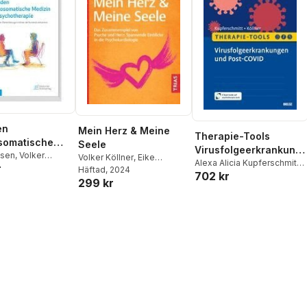
en
Mein Herz & Meine
Therapie-Tools
somatische
Seele
Virusfolgeerkrankung
ssen
,
Volker
Volker Köllner
,
Eike
en und Post-COVID
Alexa Alicia Kupferschmitt
,
r
ohannes Kruse
,
Langheim
Häftad
, 2024
,
Judit
702 kr
Volker Köllner
ipfel
299 kr
Kleinschmidt