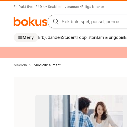
Fri frakt över 249 kr
•
Snabba leveranser
•
Billiga böcker
Sök bok, spel, pussel, penna...
Meny
Erbjudanden
Student
Topplistor
Barn & ungdom
B
Medicin
Medicin: allmänt