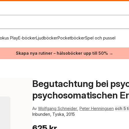
okus Play
E-böcker
Ljudböcker
Pocketböcker
Spel och pussel
Skapa nya rutiner – hälsoböcker upp till 50% →
Begutachtung bei psy
psychosomatischen E
Av
Wolfgang Schneider
,
Peter Henningsen
och 5 ti
Inbunden, Tyska, 2015
625 kr