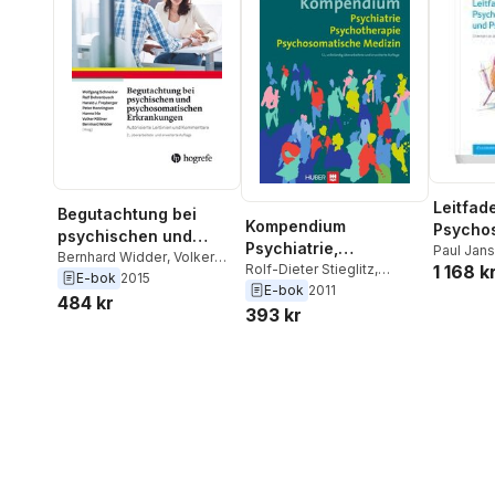
Leitfad
Begutachtung bei
Kompendium
Psycho
psychischen und
Psychiatrie,
Medizin
Paul Jan
psychosomatischen
Bernhard Widder
,
Volker
Psychotherapie,
Rolf-Dieter Stieglitz
,
1 168 k
Köllner
,
J
Kollner
,
Hanno Irle
,
Harald
E-bok
2015
Erkrankungen
Wolfgang Schneider
,
E-bok
2011
Stephan Z
Psychosomatische
J. Freyberger
,
Peter
484 kr
Harald J Freyberger
393 kr
Medizin
Henningsen
,
Ralf
Dohrenbusch
,
Wolfgang
Schneider