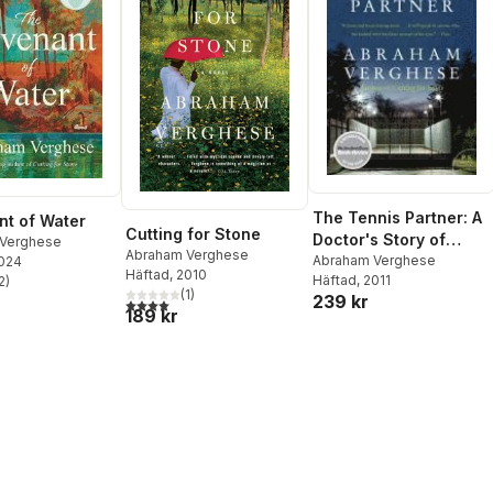
The Tennis Partner: A
t of Water
Cutting for Stone
Doctor's Story of
Verghese
Abraham Verghese
Friendship and Loss
Abraham Verghese
2024
Häftad
, 2010
Häftad
, 2011
2
)
stjärnor. Totalt antal röster:
(
1
)
239 kr
4,0
utav 5 stjärnor. Totalt antal röster:
189 kr