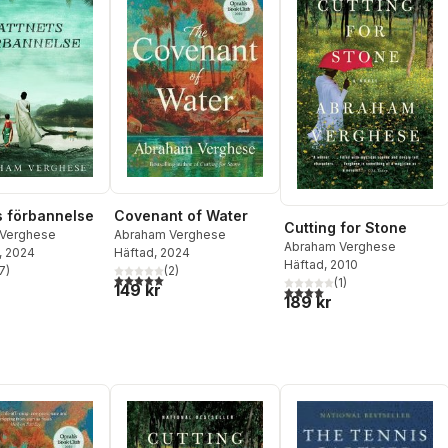
Covenant of Water
s förbannelse
Cutting for Stone
Abraham Verghese
Verghese
Abraham Verghese
Häftad
, 2024
, 2024
Häftad
, 2010
(
2
)
7
)
5,0
utav 5 stjärnor. Totalt antal röster:
stjärnor. Totalt antal röster:
(
1
)
149 kr
4,0
utav 5 stjärnor. Totalt ant
189 kr