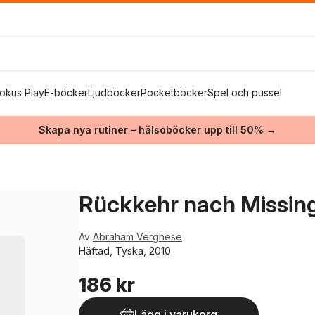
okus Play
E-böcker
Ljudböcker
Pocketböcker
Spel och pussel
Skapa nya rutiner – hälsoböcker upp till 50% →
Rückkehr nach Missin
Av
Abraham Verghese
Häftad, Tyska, 2010
186 kr
Lägg i varukorg