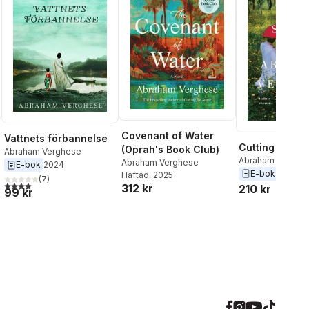
Covenant of Water
Vattnets förbannelse
Cutting for St
(Oprah's Book Club)
Abraham Verghese
Abraham Verghe
Abraham Verghese
E-bok
2024
E-bok
2009
Häftad
, 2025
(
7
)
4,1
utav 5 stjärnor. Totalt antal röster:
312 kr
210 kr
99 kr