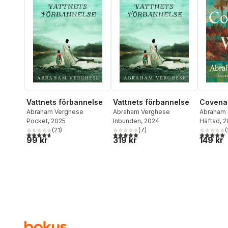
Covenan
Vattnets förbannelse
Vattnets förbannelse
Abraham 
Abraham Verghese
Abraham Verghese
Häftad
, 
Pocket
, 2025
Inbunden
, 2024
(
(
21
)
(
7
)
5,0
utav 5 
4,7
utav 5 stjärnor. Totalt antal röster:
5,0
utav 5 stjärnor. Totalt antal röster:
149 kr
99 kr
319 kr