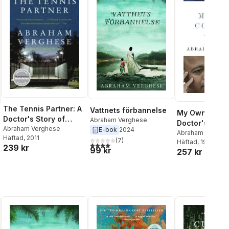
The Tennis Partner: A
Vattnets förbannelse
My Own Count
Doctor's Story of
Abraham Verghese
Doctor's Story
Friendship and Loss
Abraham Verghese
E-bok
2024
Abraham Verghe
Häftad
, 2011
(
7
)
Häftad
, 1995
4,1
utav 5 stjärnor. Totalt antal röster:
239 kr
al röster:
99 kr
257 kr