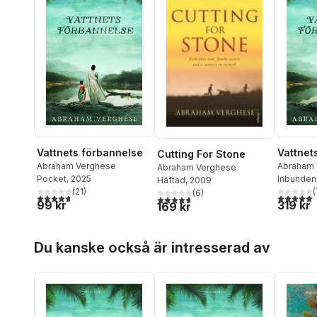
Vattnets förbannelse
Vattnet
Cutting For Stone
Abraham Verghese
Abraham 
Abraham Verghese
Pocket
, 2025
Inbunden
Häftad
, 2009
(
21
)
(
(
6
)
4,7
utav 5 stjärnor. Totalt antal röster:
5,0
utav 5 
4,7
utav 5 stjärnor. Totalt antal röster:
99 kr
319 kr
169 kr
Hoppa över listan
Du kanske också är intresserad av