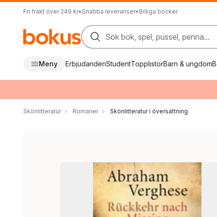
Fri frakt över 249 kr
•
Snabba leveranser
•
Billiga böcker
Sök bok, spel, pussel, penna...
Meny
Erbjudanden
Student
Topplistor
Barn & ungdom
B
Skönlitteratur
Romaner
Skönlitteratur i översättning