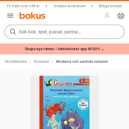
Fri frakt över 249 kr
•
Snabba leveranser
•
Billiga böcker
Sök bok, spel, pussel, penna...
Skapa nya rutiner – hälsoböcker upp till 50% →
Skönlitteratur
Romaner
Moderna och samtida romaner