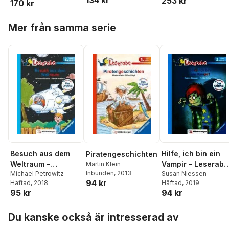
134 kr
253 kr
170 kr
Geschichten zum
Vorlesen
Hoppa över listan
Mer från samma serie
Besuch aus dem
Hilfe, ich bin ein
Piratengeschichten
Weltraum -
Vampir - Leserabe
Martin Klein
Inbunden
, 2013
Leserabe 2. Klasse
Michael Petrowitz
2. Klasse -
Susan Niessen
94 kr
Häftad
, 2018
Häftad
, 2019
- Erstlesebuch für
Erstlesebuch ab 7
95 kr
94 kr
Kinder ab 7 Jahren
Jahren
Hoppa över listan
Du kanske också är intresserad av