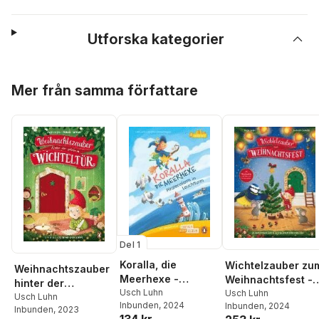
Utforska kategorier
Hoppa över listan
Mer från samma författare
Del 1
Koralla, die
Wichtelzauber zu
Weihnachtszauber
Meerhexe -
Weihnachtsfest -
hinter der
Piratenalarm im
Usch Luhn
24
Usch Luhn
geheimen
Usch Luhn
Inbunden
, 2024
Inbunden
, 2024
Leuchtturm
Adventskalender-
Inbunden
, 2023
Wichteltür