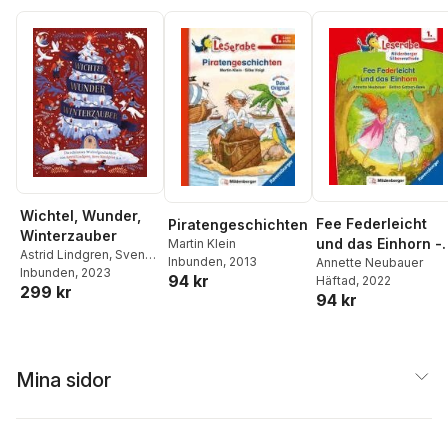
Wichtel, Wunder,
Fee Federleicht
Piratengeschichten
Winterzauber
und das Einhorn -
Martin Klein
Astrid Lindgren
,
Sven
Inbunden
, 2013
Leserabe ab 1.
Annette Neubauer
Nordqvist
Inbunden
, 2023
,
Susanne
94 kr
Häftad
, 2022
Klasse -
299 kr
Lütje
,
Betina Gotzen-
94 kr
Erstlesebuch für
Beek
,
Anne-Kristin Zur
Kinder ab 6 Jahre
Brügge
(mit Mildenberger
Silbenmethode)
Mina sidor