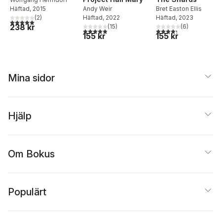
Häftad
, 2015
Andy Weir
Bret Easton Ellis
(
2
)
Häftad
, 2022
Häftad
, 2023
5,0
utav 5 stjärnor. Totalt antal röster:
238 kr
(
15
)
(
6
)
4,9
utav 5 stjärnor. Totalt antal röster:
4,3
utav 5 stjärnor. Tota
155 kr
155 kr
Mina sidor
Hjälp
Om Bokus
Populärt