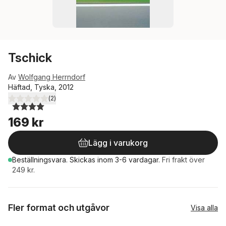
Tschick
Av
Wolfgang Herrndorf
Häftad, Tyska, 2012
(
2
)
4,0
utav 5 stjärnor. Totalt antal röster:
169 kr
Lägg i varukorg
Beställningsvara.
Skickas
inom 3-6 vardagar
.
Fri frakt över
249 kr.
Fler format och utgåvor
Visa alla