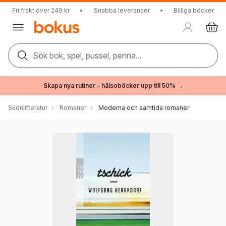
Fri frakt över 249 kr
•
Snabba leveranser
•
Billiga böcker
Sök bok, spel, pussel, penna...
Skapa nya rutiner – hälsoböcker upp till 50% →
Skönlitteratur
Romaner
Moderna och samtida romaner