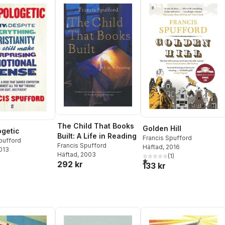
The Child That Books
Golden Hill
getic
Built: A Life in Reading
Francis Spufford
pufford
Francis Spufford
Häftad
, 2016
2013
Häftad
, 2003
(
1
)
1,0
utav 5 stjärnor. Totalt anta
292 kr
133 kr