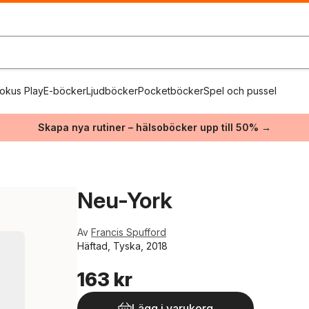
okus Play
E-böcker
Ljudböcker
Pocketböcker
Spel och pussel
Skapa nya rutiner – hälsoböcker upp till 50% →
Neu-York
Av
Francis Spufford
Häftad, Tyska, 2018
163 kr
Lägg i varukorg