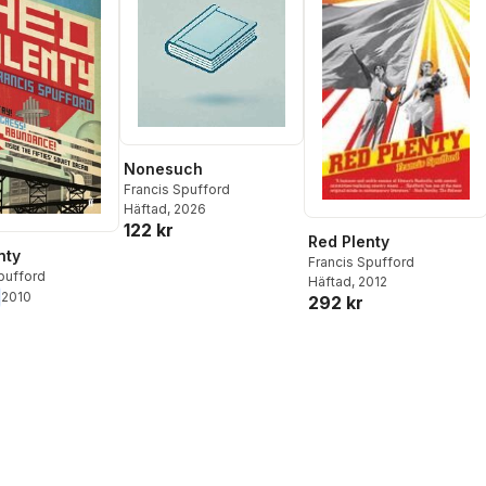
Nonesuch
Francis Spufford
Häftad
, 2026
122 kr
Red Plenty
nty
Francis Spufford
pufford
Häftad
, 2012
2010
292 kr