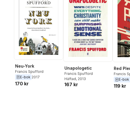
Neu-York
Unapologetic
Red Ple
Francis Spufford
Francis Spufford
Francis S
E-bok
2017
Häftad
, 2013
E-bok
170 kr
167 kr
119 kr