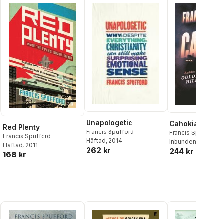
Unapologetic
Cahokia Jazz
Red Plenty
Francis Spufford
Francis Spufford
Francis Spufford
Häftad
, 2014
Inbunden
, 2023
Häftad
, 2011
262 kr
244 kr
168 kr
l röster: