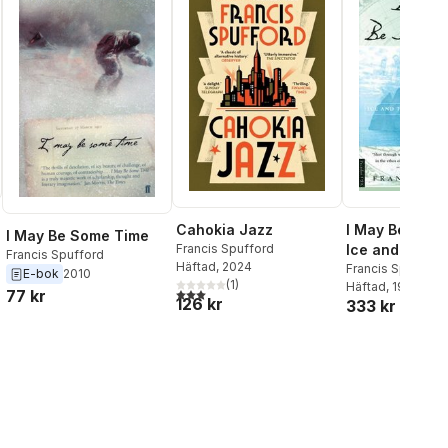
Cahokia Jazz
I May Be Some
I May Be Some Time
Francis Spufford
Ice and the En
Francis Spufford
Häftad
, 2024
Imagination
Francis Spufford
E-bok
2010
(
1
)
Flamini
Häftad
, 1999
3,0
utav 5 stjärnor. Totalt antal röster:
77 kr
126 kr
333 kr