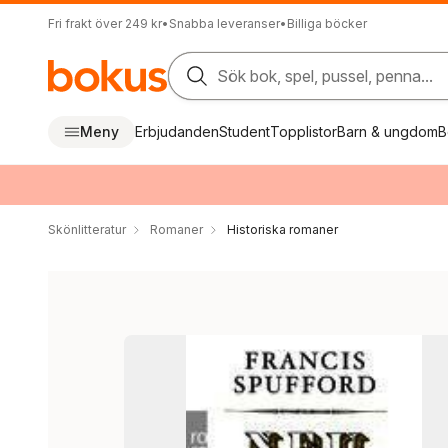
Fri frakt över 249 kr
•
Snabba leveranser
•
Billiga böcker
Sök bok, spel, pussel, penna...
Meny
Erbjudanden
Student
Topplistor
Barn & ungdom
B
Skönlitteratur
Romaner
Historiska romaner