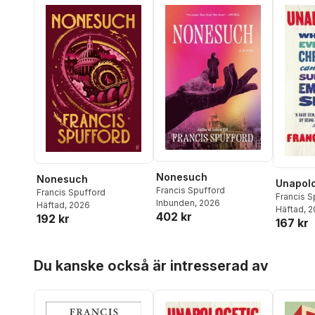
Nonesuch
Nonesuch
Unapolo
Francis Spufford
Francis Spufford
Francis S
Inbunden
, 2026
Häftad
, 2026
Häftad
, 
402 kr
192 kr
167 kr
Hoppa över listan
Du kanske också är intresserad av