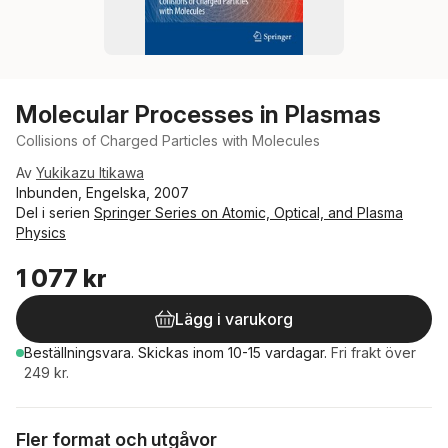
Molecular Processes in Plasmas
Collisions of Charged Particles with Molecules
Av
Yukikazu Itikawa
Inbunden, Engelska, 2007
Del i serien
Springer Series on Atomic, Optical, and Plasma
Physics
1 077 kr
Lägg i varukorg
Beställningsvara.
Skickas
inom 10-15 vardagar
.
Fri frakt över
249 kr.
Fler format och utgåvor