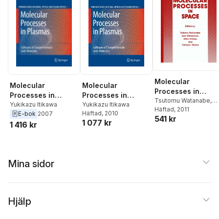
Molecular
Molecular
Molecular
Processes in
Processes in
Processes in
Space
Tsutomu Watanabe
,
Plasmas
Yukikazu Itikawa
Plasmas
Yukikazu Itikawa
Isao Shimamura
Häftad
, 2011
,
Mikio
Häftad
, 2010
E-bok
2007
541 kr
Shimizu
,
Yukikazu
1 077 kr
1 416 kr
Itikawa
Mina sidor
Hjälp