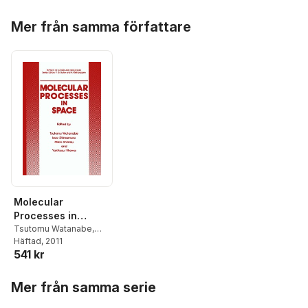
Hoppa över listan
Mer från samma författare
Molecular
Processes in
Space
Tsutomu Watanabe
,
Isao Shimamura
Häftad
, 2011
,
Mikio
541 kr
Shimizu
,
Yukikazu
Itikawa
Hoppa över listan
Mer från samma serie