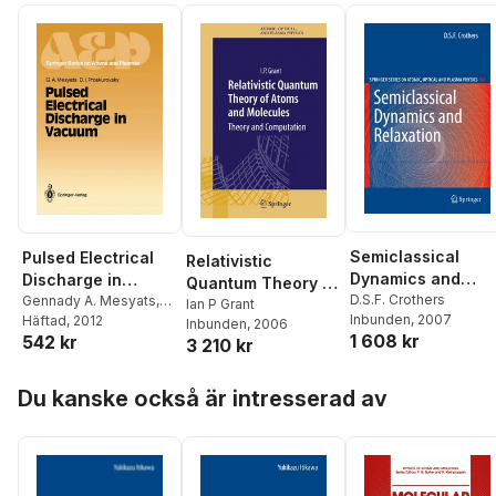
Semiclassical
Pulsed Electrical
Relativistic
Dynamics and
Discharge in
Quantum Theory of
Relaxation
D.S.F. Crothers
Vacuum
Gennady A. Mesyats
,
Atoms and
Ian P Grant
Inbunden
, 2007
Dimitri I. Proskurovsky
Häftad
, 2012
Inbunden
, 2006
Molecules
1 608 kr
542 kr
3 210 kr
Hoppa över listan
Du kanske också är intresserad av