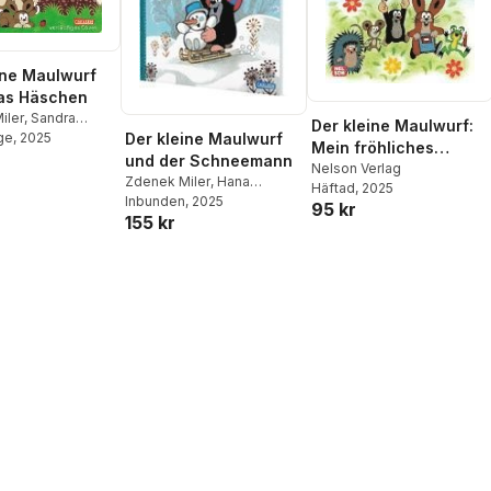
ine Maulwurf
das Häschen
iler
,
Sandra
Der kleine Maulwurf:
ge
, 2025
Der kleine Maulwurf
Mein fröhliches
und der Schneemann
Rätselbuch
Nelson Verlag
Zdenek Miler
,
Hana
Häftad
, 2025
Doskocilova
Inbunden
, 2025
95 kr
155 kr