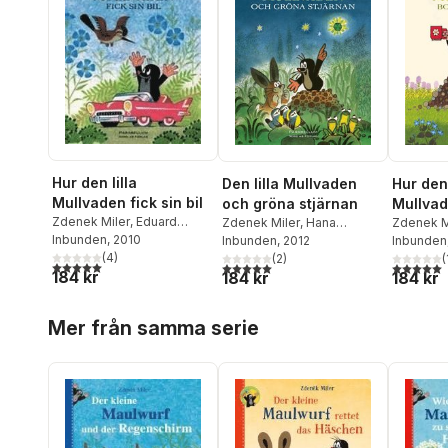
Hur den lilla
Den lilla Mullvaden
Hur den 
Mullvaden fick sin bil
och gröna stjärnan
Mullvad
Zdenek Miler
,
Eduard
Zdenek Miler
,
Hana
Musen
Zdenek M
Petiska
Inbunden
, 2010
Doskocilova
Inbunden
, 2012
Doskocil
Inbunden
(
4
)
(
2
)
(
5,0
utav 5 stjärnor. Totalt antal röster:
5,0
utav 5 stjärnor. Totalt antal röster:
5,0
utav 5 
184 kr
184 kr
184 kr
Hoppa över listan
Mer från samma serie