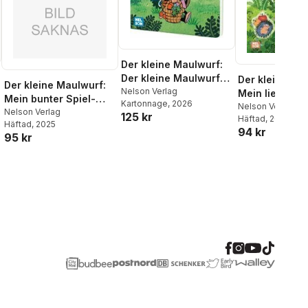
Der kleine Maulwurf:
Der kleine Maulwurf
Der kleine Ma
Der kleine Maulwurf:
macht ein Picknick
Nelson Verlag
Mein liebstes
Mein bunter Spiel-
Kartonnage
, 2026
Stickerbuch
Nelson Verlag
und Spaß-Block
Nelson Verlag
125 kr
Häftad
, 2025
Häftad
, 2025
94 kr
95 kr