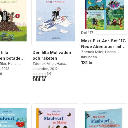
Del 117
Maxi-Pixi-4er-Set 117:
Neue Abenteuer mit
dem kleinen Maulwurf
Zdenek Miler
,
Hanna
lilla
Den lilla Mullvaden
Sörensen
Inbunden
(4x1 Exemplar)
en botade
och raketen
131 kr
iler
,
Hana
Zdenek Miler
,
Hana
ova
, 2013
Doskocilova
Inbunden
, 2012
1
)
(
2
)
stjärnor. Totalt antal röster:
5,0
utav 5 stjärnor. Totalt antal röster:
184 kr