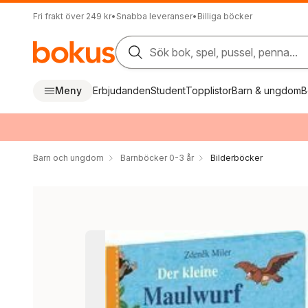
Fri frakt över 249 kr
•
Snabba leveranser
•
Billiga böcker
Sök bok, spel, pussel, penna...
Meny
Erbjudanden
Student
Topplistor
Barn & ungdom
B
Barn och ungdom
Barnböcker 0-3 år
Bilderböcker