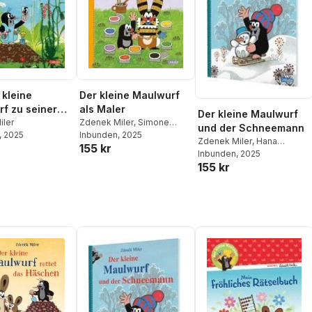
 kleine
Der kleine Maulwurf
f zu seiner
als Maler
Der kleine Maulwurf
am
iler
Zdenek Miler
,
Simone
und der Schneemann
, 2025
Nettingsmeier
Inbunden
, 2025
Zdenek Miler
,
Hana
155 kr
Doskocilova
Inbunden
, 2025
155 kr