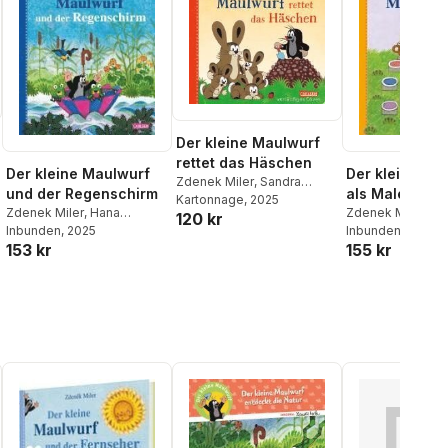
Der kleine Maulwurf
rettet das Häschen
Der kleine Maulwurf
Der kleine Ma
Zdenek Miler
,
Sandra
und der Regenschirm
als Maler
Grimm
Kartonnage
, 2025
Zdenek Miler
,
Hana
Zdenek Miler
,
Si
120 kr
Doskoilova
Inbunden
, 2025
Nettingsmeier
Inbunden
, 2025
153 kr
155 kr