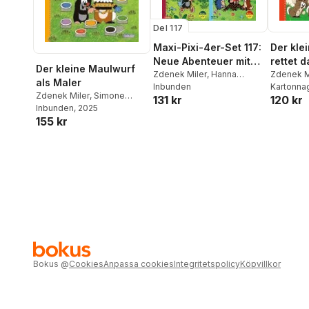
Del 117
Maxi-Pixi-4er-Set 117:
Der kle
Neue Abenteuer mit
rettet 
Der kleine Maulwurf
dem kleinen Maulwurf
Zdenek Miler
,
Hanna
Zdenek M
als Maler
Sörensen
Inbunden
Grimm
Kartonna
(4x1 Exemplar)
Zdenek Miler
,
Simone
131 kr
120 kr
Nettingsmeier
Inbunden
, 2025
155 kr
Bokus
@
Cookies
Anpassa cookies
Integritetspolicy
Köpvillkor