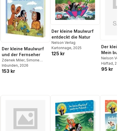
Der kleine Maulwurf
entdeckt die Natur
Nelson Verlag
Der kleine Ma
Kartonnage
, 2025
Der kleine Maulwurf
Mein bunter S
125 kr
und der Fernseher
und Spaß-Blo
Nelson Verlag
Zdenek Miler
,
Simone
Häftad
, 2025
Nettingsmeier
Inbunden
, 2026
95 kr
153 kr