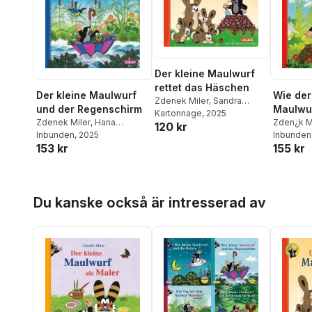
Der kleine Maulwurf
rettet das Häschen
Der kleine Maulwurf
Wie der
Zdenek Miler
,
Sandra
und der Regenschirm
Maulwur
Grimm
Kartonnage
, 2025
Zdenek Miler
,
Hana
Hose k
Zden¿k M
120 kr
Doskoilova
Inbunden
, 2025
Inbunden
153 kr
155 kr
Hoppa över listan
Du kanske också är intresserad av