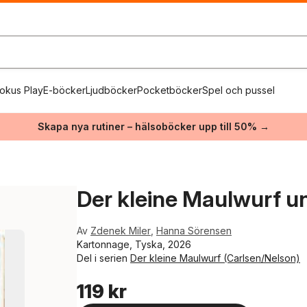
okus Play
E-böcker
Ljudböcker
Pocketböcker
Spel och pussel
Skapa nya rutiner – hälsoböcker upp till 50% →
Der kleine Maulwurf un
Av
Zdenek Miler
,
Hanna Sörensen
Kartonnage, Tyska, 2026
Del i serien
Der kleine Maulwurf (Carlsen/Nelson)
119 kr