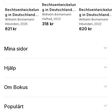
Rechtsentwickelun
Rechtsentwickelun
Rechtsentwickelu
g in Deutschland
g in Deutschland
g in Deutschland
und deren Zukunft
Wilhelm Bornemann
Häftad
, 2022
und deren Zukunft
Wilhelm Bornemann
und deren Zukunft
Wilhelm Bornemann
318 kr
Inbunden
, 2025
Inbunden
, 2022
621 kr
620 kr
Mina sidor
Hjälp
Om Bokus
Populärt