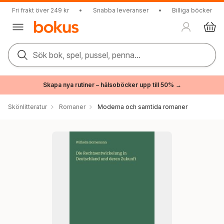
Fri frakt över 249 kr
•
Snabba leveranser
•
Billiga böcker
Sök bok, spel, pussel, penna...
Skapa nya rutiner – hälsoböcker upp till 50% →
Skönlitteratur
Romaner
Moderna och samtida romaner