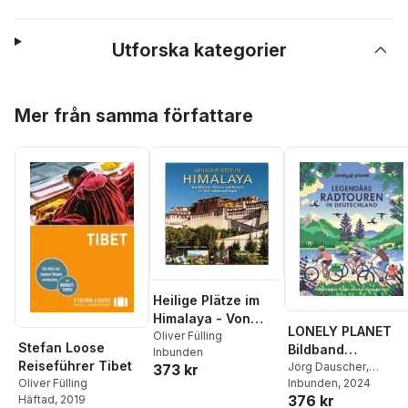
Utforska kategorier
Hoppa över listan
Mer från samma författare
Heilige Plätze im
Himalaya - Von
LONELY PLANET
Klöstern, Göttern
Oliver Fülling
Stefan Loose
Bildband
Inbunden
und Heiligen in
Reiseführer Tibet
Legendäre
Jörg Dauscher
,
373 kr
Tibet, Indien und
Franziska Consolati
Inbunden
, 2024
,
Oliver Fülling
Radtouren in
Nepal
376 kr
Mina Esfandiari
,
Renat
Häftad
, 2019
Deutschland