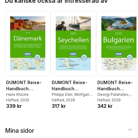
Du kanske också är intresserad av
DUMONT Reise-
DUMONT Reise-
DUMONT Reise-
Handbuch
Handbuch
Handbuch
Reiseführer
Hans Klüche
Reiseführer
Philipp Därr
,
Wolfgang
Reiseführer
Georgi Palahutev
,
Häftad
, 2025
Därr
Häftad
, 2026
Simone Böcker
Häftad
, 2026
Dänemark
Seychellen
Bulgarien
339 kr
317 kr
342 kr
Mina sidor