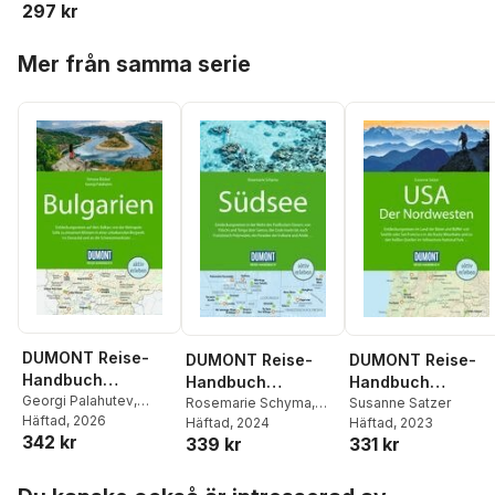
297 kr
Freiling
,
Marion
Hahnfeldt
,
Monika
Hoppa över listan
Herbst
,
Frank
Mer från samma serie
Herrmann
,
Moritz
Jacobi
,
Stefan Jakobs
Cornelia Jeske
,
Dagmar Klotz
,
Volker
Häring
,
Aylin Krieger
,
Mischa Loose
,
Bastian
Rösler
,
Holger
Schaarschmidt
,
Andre
Schulte-Peevers
,
Stefanie Sohr
,
Henrik
Wiegelmann
,
Nadine
Ormo
,
Isa Ducke
,
Natascha Thoma
,
Oliver Fülling
,
Sylvia
Pollex
,
Rebecca Maria
DUMONT Reise-
DUMONT Reise-
DUMONT Reise-
Salentin
,
Jens Bey
Handbuch
Handbuch
Handbuch
Reiseführer
Georgi Palahutev
,
Reiseführer
Rosemarie Schyma
,
Reiseführer USA,
Susanne Satzer
Simone Böcker
Häftad
, 2026
Bulgarien
Franziska Grötsch
Häftad
, 2024
Häftad
, 2023
Südsee
Der Nordwesten
342 kr
339 kr
331 kr
Hoppa över listan