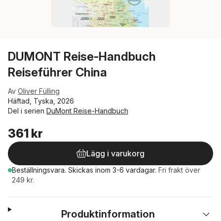
DUMONT Reise-Handbuch
Reiseführer China
Av
Oliver Fülling
Häftad, Tyska, 2026
Del i serien
DuMont Reise-Handbuch
361 kr
Lägg i varukorg
Beställningsvara.
Skickas
inom 3-6 vardagar
.
Fri frakt över
249 kr.
Produktinformation