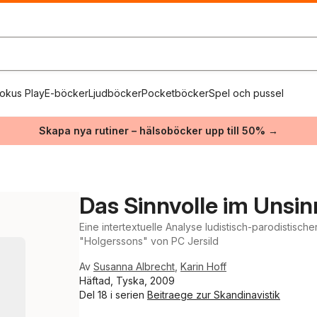
okus Play
E-böcker
Ljudböcker
Pocketböcker
Spel och pussel
Skapa nya rutiner – hälsoböcker upp till 50% →
Das Sinnvolle im Unsin
Eine intertextuelle Analyse ludistisch-parodistisch
"Holgerssons" von PC Jersild
Av
Susanna Albrecht
,
Karin Hoff
Häftad, Tyska, 2009
Del 18 i serien
Beitraege zur Skandinavistik