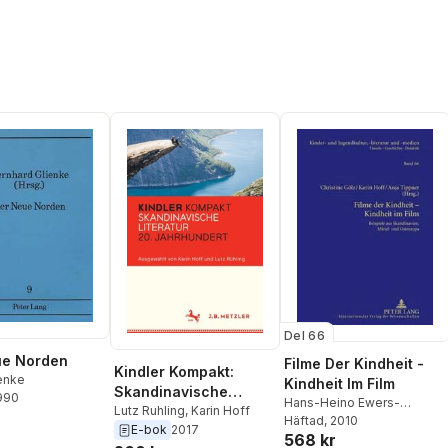
Del 66
ue Norden
Filme Der Kindheit -
Kindler Kompakt:
ienke
Kindheit Im Film
Skandinavische
1990
Hans-Heino Ewers-
Literatur 20.
Lutz Ruhling
,
Karin Hoff
Uhlmann
Häftad
, 2010
,
Christine Gölz
,
E-bok
2017
Jahrhundert
568 kr
Karin Hoff
,
Anja Tippner