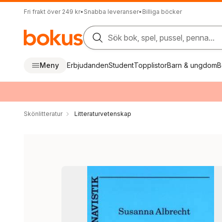
Fri frakt över 249 kr
•
Snabba leveranser
•
Billiga böcker
Sök bok, spel, pussel, penna...
Meny
Erbjudanden
Student
Topplistor
Barn & ungdom
B
Skönlitteratur
Litteraturvetenskap