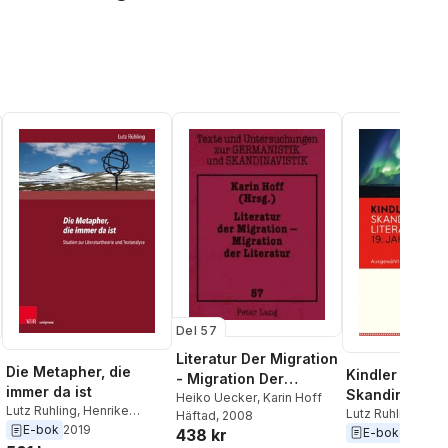
Del 57
Literatur Der Migration
Die Metapher, die
Kindler Kompa
- Migration Der
immer da ist
Skandinavisc
Literatur
Heiko Uecker
,
Karin Hoff
Lutz Ruhling
,
Henrike
Literatur, 19.
Lutz Ruhling
,
Kari
Häftad
, 2008
Furstenberg
,
Klaus Boldl
,
E-bok
2019
E-bok
2016
438 kr
Jahrhundert
Karin Hoff
,
Heinrich