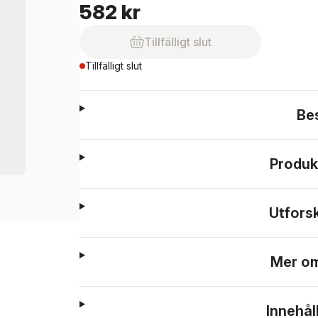
582 kr
Tillfälligt slut
Tillfälligt slut
Be
Produk
Utfors
Mer om
Innehål