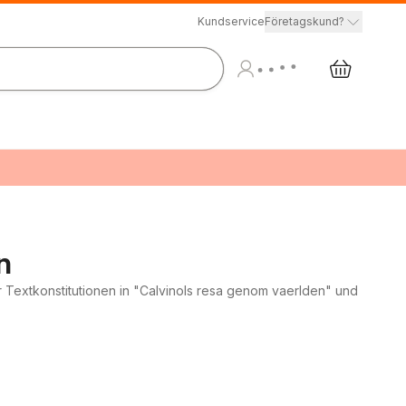
Kundservice
Företagskund?
n
er Textkonstitutionen in "Calvinols resa genom vaerlden" und