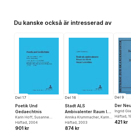
Hoppa över listan
Du kanske också är intresserad av
Del 9
Del 17
Del 16
Der Ne
Poetik Und
Stadt ALS
Ingrid Gi
Gedaechtnis
Ambivalenter Raum Im
Häftad
, 
Karin Hoff
,
Susanne
Werk Oscar Levertins
Annika Krummacher
,
Karin
421 kr
Kramarz-Bein
Häftad
, 2004
,
Astrid Van
Hoff
Häftad
, 2003
901 kr
874 kr
Nahl
,
Thomas Fechner-