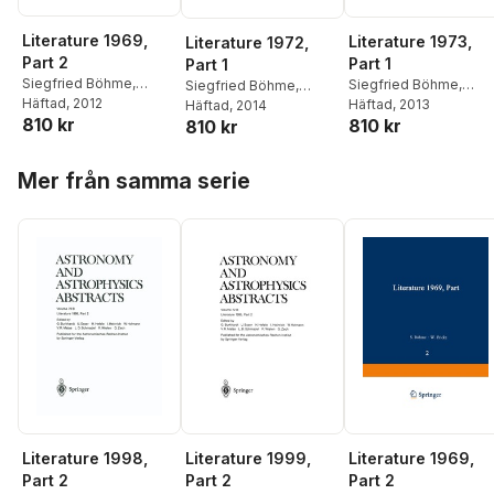
Literature 1969,
Literature 1973,
Literature 1972,
Part 2
Part 1
Part 1
Siegfried Böhme
,
Siegfried Böhme
,
Siegfried Böhme
,
Walter Fricke
Häftad
, 2012
,
Ulrich
Walter Fricke
Häftad
, 2013
,
Ulrich
Walter Fricke
Häftad
, 2014
,
Ulrich
810 kr
810 kr
Güntzel-Lingner
,
Frieda
810 kr
Güntzel-Lingner
,
Fried
Güntzel-Lingner
,
Frieda
Henn
,
Dietlinde Krahn
,
Henn
,
Dietlinde Krahn
,
Henn
,
Dietlinde Krahn
,
Hoppa över listan
Gert Zech
Ute Scheffer
,
Gert Ze
Ute Scheffer
,
Gert Zech
Mer från samma serie
Literature 1998,
Literature 1999,
Literature 1969,
Part 2
Part 2
Part 2