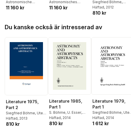
Astronomische
Astronomisches
Siegfried Böhme
,
11 160 kr
11 160 kr
Recheninstitut
Rechen-Institut
Walter Fricke
Häftad
, 2012
,
Ulrich
810 kr
Güntzel-Lingner
,
Fried
Henn
,
Dietlinde Krahn
,
Hoppa över listan
Gert Zech
Du kanske också är intresserad av
Literature 1985,
Literature 1979,
Literature 1975,
Part 1
Part 1
Part 2
S. Böhme
,
U. Esser
,
Siegfried Böhme
,
Ute
Siegfried Böhme
,
Ute
Prof. Dr. W. Fricke
Häftad
, 2014
,
H.
Esser
Häftad
,
Professor Dr.
, 2014
Esser
Häftad
,
Walter Fricke
, 2013
,
810 kr
1 612 kr
Hefele
,
Inge Heinrich
,
Walter Fricke
,
Inge
810 kr
Ulrich Güntzel-Lingner
,
W. Hofmann
,
R. Krahn
,
V.
Heinrich
,
Wilfried
Inge Heinrich
,
Frieda