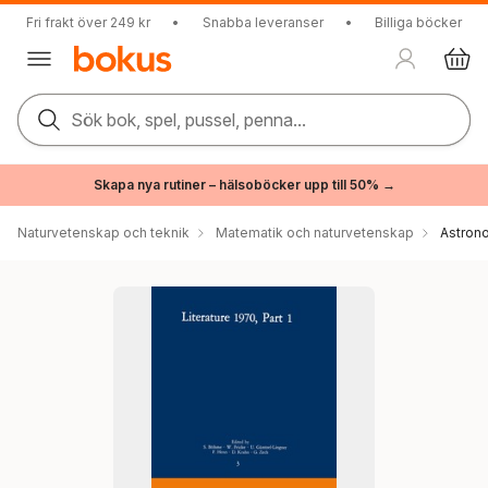
Fri frakt över 249 kr
•
Snabba leveranser
•
Billiga böcker
Sök bok, spel, pussel, penna...
Skapa nya rutiner – hälsoböcker upp till 50% →
Naturvetenskap och teknik
Matematik och naturvetenskap
Astron