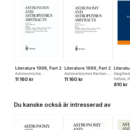
Literature 1998, Part 2
Literature 1999, Part 2
Literatu
Astronomische
Astronomisches Rechen-
Siegfrie
11 160 kr
11 160 kr
Recheninstitut
Institut
Fricke
Häftad
,
, 
Ul
810 kr
Lingner
,
Dietlinde
Hoppa över listan
Du kanske också är intresserad av