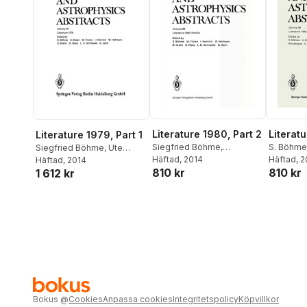
Literature 1980, Part 2
Literatu
Literature 1979, Part 1
Siegfried Böhme
,
S. Böhme
Siegfried Böhme
,
Ute
Professor Dr. Walter Fricke
Häftad
, 2014
,
W. Fricke
Häftad
, 
Esser
Häftad
,
Professor Dr. Walter
, 2014
810 kr
810 kr
1 612 kr
Inge Heinrich
,
Wilfried
Heinrich
,
Fricke
,
Inge Heinrich
,
Hofmann
,
Dietlinde Krahn
,
Krahn
,
V.
Wilfried Hofmann
,
Dietlinde
Dorothea Rosa
,
Dr. Lutz D.
D. Schma
Krahn
,
Dorothea Rosa
,
Dr.
Schmadel
,
Gert Zech
Lutz D. Schmadel
,
Gert
Zech
Bokus
@
Cookies
Anpassa cookies
Integritetspolicy
Köpvillkor