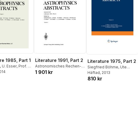
re 1985, Part 1
Literature 1991, Part 2
Literature 1975, Part 2
,
U. Esser
,
Prof. Dr.
Astronomisches Rechen-
Siegfried Böhme
,
Ute
1 901 kr
2014
,
H. Hefele
,
Inge
Institut
Esser
Häftad
,
Walter Fricke
, 2013
,
Ulrich
W. Hofmann
,
R.
810 kr
Güntzel-Lingner
,
Inge
 R. Matas
,
Dr. Lutz
Heinrich
,
Frieda Henn
,
del
,
G. Zech
Dietlinde Krahn
,
Lutz
Schmadel
,
Hans Scholl
,
Gert Zech