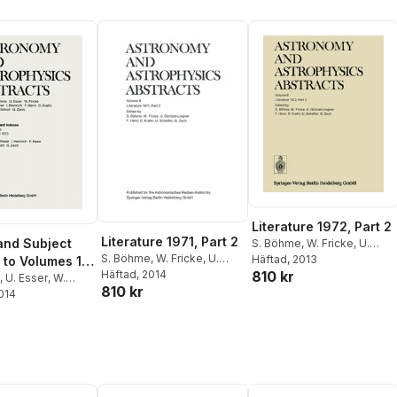
Literature 1972, Part 2
Literature 1971, Part 2
and Subject
S. Böhme
,
W. Fricke
,
U.
S. Böhme
,
W. Fricke
,
U.
Güntzel-Lingner
Häftad
, 2013
,
F. Henn
,
D.
 to Volumes 1–
Güntzel-Lingner
Häftad
, 2014
,
F. Henn
,
D.
810 kr
Krahn
,
U. Scheffer
,
G. Zech
rature 1969–
,
U. Esser
,
W.
810 kr
Krahn
,
U. Scheffer
,
G. Zech
2014
 Güntzel-Lingner
,
h
,
Frieda Henn
,
D.
 Schmadel
,
H.
 Zech