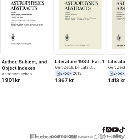
Literature 1980, Part 1
Literature 198
Author, Subject, and
Gert Zech
,
Dr. Lutz D.
Gert Zech
,
Dr. Lut
Object Indexes
Schmadel
,
Dorothea Rosa
,
Schmadel
,
Vladim
E-bok
2013
E-bok
2013
Astronomisches
Dietlinde Krahn
,
Wilfried
Matas
,
Dietlinde 
1 901 kr
Recheninstitut
1 367 kr
1 413 kr
Hofmann
,
Inge Heinrich
,
Wilfried Hofman
Professor Dr. Walter Fricke
,
Heinrich
,
Herbert
Ute Esser
,
Siegfried
Professor Dr. Wal
Bohme
Siegfried Bohme