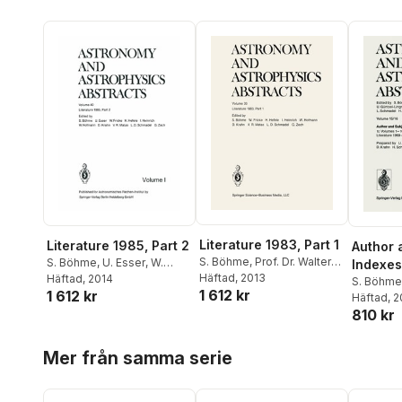
Literature 1983, Part 1
Literature 1985, Part 2
Author 
S. Böhme
,
Prof. Dr. Walter
S. Böhme
,
U. Esser
,
W.
Indexes
Fricke
Häftad
,
, 2013
H. Hefele
,
I.
Fricke
Häftad
,
, 2014
H. Hefele
,
I.
10 Lite
S. Böhme
1 612 kr
Heinrich
,
W. Hofmann
,
D.
1 612 kr
Heinrich
,
W. Hofmann
,
D.
Fricke
Häftad
,
, 
U.
1973
Krahn
,
V. R. Matas
,
Dr. Lutz
Krahn
,
V. R. Matas
,
L. D.
810 kr
I. Heinric
D. Schmadel
,
G. Zech
Schmadel
,
G. Zech
Krahn
,
L.
Hoppa över listan
Scholl
,
G.
Mer från samma serie