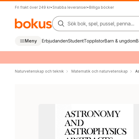
Fri frakt över 249 kr
•
Snabba leveranser
•
Billiga böcker
Sök bok, spel, pussel, penna...
Meny
Erbjudanden
Student
Topplistor
Barn & ungdom
B
Naturvetenskap och teknik
Matematik och naturvetenskap
A