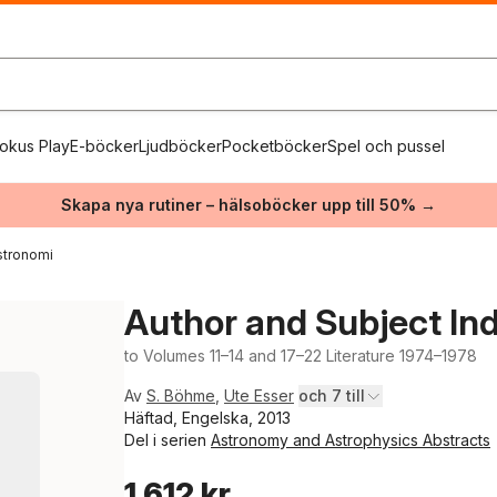
okus Play
E-böcker
Ljudböcker
Pocketböcker
Spel och pussel
Skapa nya rutiner – hälsoböcker upp till 50% →
stronomi
Author and Subject In
to Volumes 11–14 and 17–22 Literature 1974–1978
Av
S. Böhme
,
Ute Esser
och 7 till
Häftad, Engelska, 2013
Del i serien
Astronomy and Astrophysics Abstracts
1 612 kr