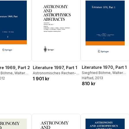
Literature 1970, Part 1
re 1969, Part 2
Literature 1997, Part 1
Siegfried Böhme
,
Walter
d Böhme
,
Walter
Astronomisches Rechen-
Fricke
Häftad
,
, 2013
Ulrich Güntzel-
1 901 kr
2012
rich Güntzel-
InstitutARI
810 kr
Lingner
,
Frieda Henn
,
Frieda Henn
,
Dietlinde Krahn
,
Gert Zech
 Krahn
,
Gert Zech