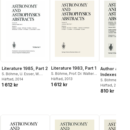
Literature 1983, Part 1
Literature 1985, Part 2
Author and Su
S. Böhme
,
Prof. Dr. Walter
S. Böhme
,
U. Esser
,
W.
Indexes to Vo
Fricke
Häftad
,
, 2013
H. Hefele
,
I.
Fricke
Häftad
,
, 2014
H. Hefele
,
I.
10 Literature 
S. Böhme
,
U. Ess
1 612 kr
Heinrich
,
W. Hofmann
,
D.
1 612 kr
Heinrich
,
W. Hofmann
,
D.
Fricke
Häftad
,
, 2014
U. Güntze
1973
Krahn
,
V. R. Matas
,
Dr. Lutz
Krahn
,
V. R. Matas
,
L. D.
810 kr
I. Heinrich
,
Frieda
D. Schmadel
,
G. Zech
Schmadel
,
G. Zech
Krahn
,
L. Schmad
Scholl
,
G. Zech