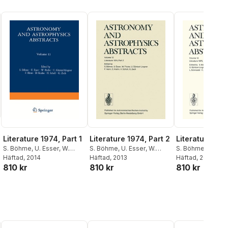
Literature 1974, Part 1
Literature 1974, Part 2
Literature 1975
S. Böhme
,
U. Esser
,
W.
S. Böhme
,
U. Esser
,
W.
S. Böhme
,
U. Ess
Fricke
Häftad
,
, 2014
U. Güntzel-Lingner
,
Fricke
Häftad
,
, 2013
U. Güntzel-Lingner
,
Fricke
Häftad
,
, 2013
U. Güntze
810 kr
810 kr
810 kr
F. Henn
,
D. Krahn
,
H. Scholl
,
F. Henn
,
D. Krahn
,
H. Scholl
,
I. Heinrich
,
F. Hen
G. Zech
G. Zech
Krahn
,
L. Schmad
Scholl
,
G. Zech