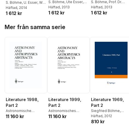
S. Böhme
,
Ute Esser
,
S. Böhme
,
Prof. Dr.
S. Böhme
,
U. Esser
,
W.
Professor Dr. Walter
Häftad
, 2013
Walter Fricke
Häftad
, 2013
,
H.
Fricke
Häftad
,
, 2014
H. Hefele
,
I.
1 612 kr
1 612 kr
Fricke
,
Inge Heinrich
,
W.
Hefele
,
I. Heinrich
,
W.
1 612 kr
Heinrich
,
W. Hofmann
,
Hofmann
,
Dietlinde
Hofmann
,
D. Krahn
,
V. 
D. Krahn
,
V. R. Matas
,
L.
Hoppa över listan
Krahn
,
D. Rosa
,
Dr. Lutz
Matas
,
Dr. Lutz D.
D. Schmadel
,
G. Zech
Mer från samma serie
D. Schmadel
,
Gert Zech
Schmadel
,
G. Zech
Literature 1998,
Literature 1999,
Literature 1969,
Part 2
Part 2
Part 2
Astronomische
Astronomisches
Siegfried Böhme
,
11 160 kr
11 160 kr
Recheninstitut
Rechen-Institut
Walter Fricke
Häftad
, 2012
,
Ulrich
810 kr
Güntzel-Lingner
,
Fried
Henn
,
Dietlinde Krahn
,