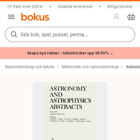
Fri frakt över 249 kr
•
Snabba leveranser
•
Billiga böcker
Sök bok, spel, pussel, penna...
Skapa nya rutiner – hälsoböcker upp till 50% →
Naturvetenskap och teknik
Matematik och naturvetenskap
Astron