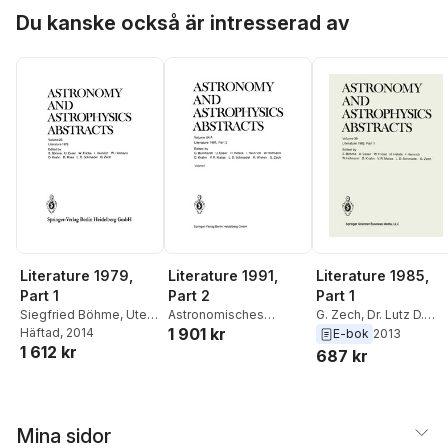
Hoppa över listan
Gert Zech
Du kanske också är intresserad av
Literature 1991,
Literature 1979,
Literature 1985,
Part 2
Part 1
Part 1
Astronomisches
Siegfried Böhme
,
Ute
G. Zech
,
Dr. Lutz D.
1 901 kr
Rechen-Institut
Esser
Häftad
,
Professor Dr.
, 2014
Schmadel
,
V. R. Matas
,
E-bok
2013
1 612 kr
Walter Fricke
,
Inge
R. Krahn
,
W. Hofmann
,
687 kr
Heinrich
,
Wilfried
Inge Heinrich
,
H.
Hofmann
,
Dietlinde
Hefele
,
Prof. Dr. W.
Krahn
,
Dorothea Rosa
,
Fricke
,
U. Esser
,
S.
Dr. Lutz D. Schmadel
,
Bohme
Mina sidor
Gert Zech