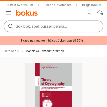
Fri frakt över 249 kr
•
Snabba leveranser
•
Billiga böcker
Sök bok, spel, pussel, penna...
Skapa nya rutiner – hälsoböcker upp till 50% →
Data och IT
Människa – datorinteraktion