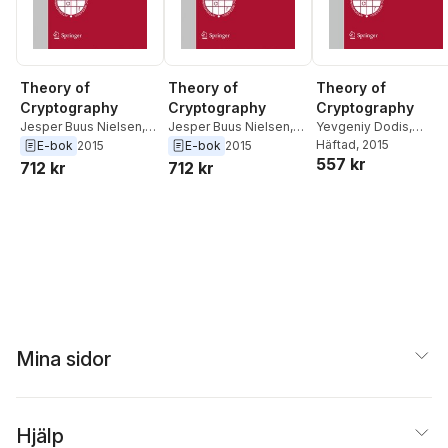
Theory of
Theory of
Theory of
Cryptography
Cryptography
Cryptography
Jesper Buus Nielsen
,
Jesper Buus Nielsen
,
Yevgeniy Dodis
,
Yevgeniy Dodis
Yevgeniy Dodis
Jesper Buus Nielsen
Häftad
, 2015
E-bok
2015
E-bok
2015
557 kr
712 kr
712 kr
Mina sidor
Hjälp