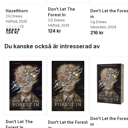
Don't Let The
Hazelthorn
Don't Let the Fore
Forest In
CG Drews
in
CG Drews
Häftad
, 2025
Cg Drews
Häftad
, 2025
(
1
)
Inbunden
, 2024
5,0
utav 5 stjärnor. Totalt antal röster:
124 kr
134 kr
216 kr
Hoppa över listan
Du kanske också är intresserad av
Don't Let the Fore
Don't Let The
Don't Let the Forest
in
Forest In
in