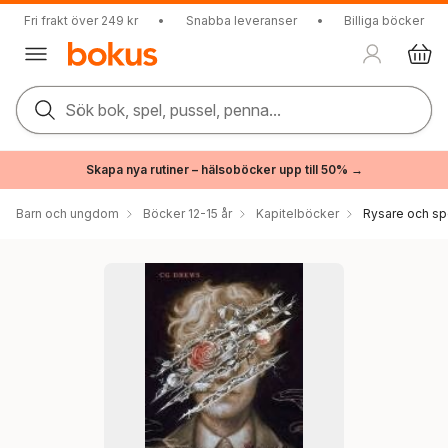
Fri frakt över 249 kr
•
Snabba leveranser
•
Billiga böcker
Sök bok, spel, pussel, penna...
Skapa nya rutiner – hälsoböcker upp till 50% →
Barn och ungdom
Böcker 12-15 år
Kapitelböcker
Rysare och sp